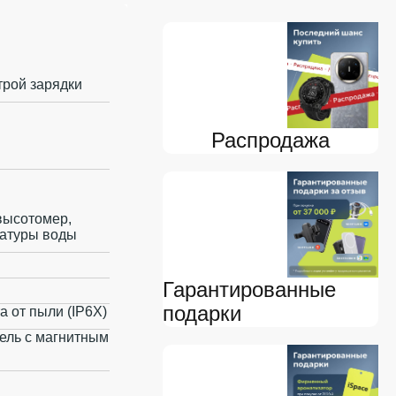
трой зарядки
Распродажа
 высотомер,
ратуры воды
Гарантированные
подарки
а от пыли (IP6X)
бель с магнитным