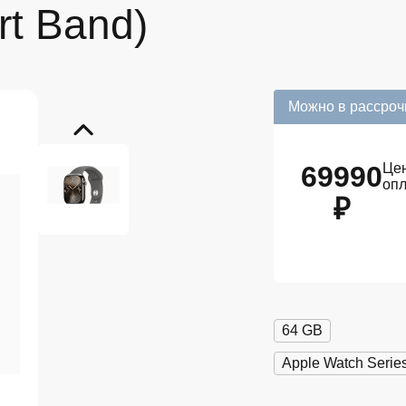
rt Band)
Можно в рассроч
69990
Цен
оп
₽
64 GB
Apple Watch Serie