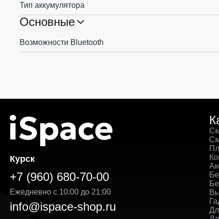
Тип аккумулятора
Основные
Возможности Bluetooth
К
См
См
Пл
Ко
Курск
Ак
+7 (960) 680-70-00
Бе
Бе
Ежедневно с 10:00 до 21:00
Вы
Га
info@ispace-shop.ru
Дл
Дл