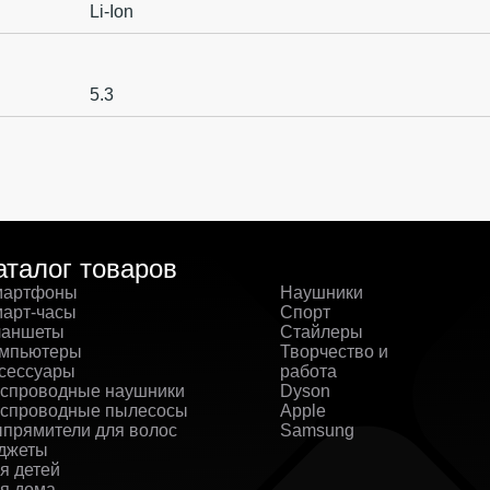
Li-Ion
5.3
аталог товаров
артфоны
Наушники
арт-часы
Спорт
аншеты
Стайлеры
мпьютеры
Творчество и
сессуары
работа
спроводные наушники
Dyson
спроводные пылесосы
Apple
прямители для волос
Samsung
джеты
я детей
я дома