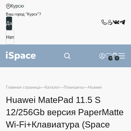
Курск
Ваш город "
Курск
"?
0
0
Главная страница
Каталог
Планшеты
Huawei
Huawei MatePad 11.5 S
12/256Gb версия PaperMatte
Wi-Fi+Клавиатура (Space