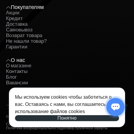
Покупателям
Акции
Кредит
Доставка
Самовывоз
Возврат товара
Не нашли товар?
Гарантии
О нас
О магазине
Контакты
Блог
Вакансии
Мы используем cookies чтобы заботиться о
вас. Оставаясь с нами, вы соглашаетесь на
использование
файлов cookies
© 2026 — iSpace. Все права защищены.
Понятно
Согласие на обработку персональных данных
Политика конфиденциальности
Договор публичной оферты