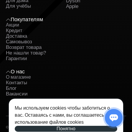
Для дома
Dyson
Для учёбы
Apple
Покупателям
Акции
Кредит
Доставка
Самовывоз
Возврат товара
Не нашли товар?
Гарантии
О нас
О магазине
Контакты
Блог
Вакансии
Мы используем cookies чтобы заботиться о
вас. Оставаясь с нами, вы соглашаетесь на
использование
файлов cookies
© 2026 — iSpace. Все права защищены.
Понятно