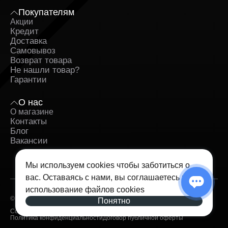
Покупателям
Акции
Кредит
Доставка
Самовывоз
Возврат товара
Не нашли товар?
Гарантии
О нас
О магазине
Контакты
Блог
Вакансии
Мы используем cookies чтобы заботиться о
вас. Оставаясь с нами, вы соглашаетесь на
использование
файлов cookies
© 2026 — iSpace. Все права защищены.
Понятно
Согласие на обработку персональных данных
Политика конфиденциальности
Договор публичной оферты