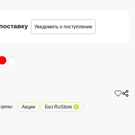
поставку
Уведомить о поступлении
 цены
Акции
Без RuStore
i