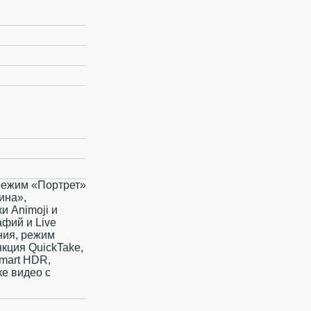
 режим «Портрет»
ина»,
 Animoji и
фий и Live
ния, режим
кция QuickTake,
mart HDR,
е видео с