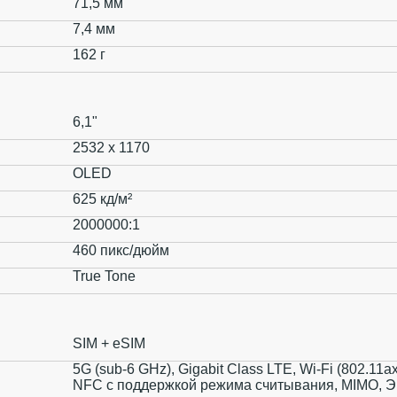
71,5 мм
7,4 мм
162 г
6,1"
2532 x 1170
OLED
625 кд/м²
2000000:1
460 пикс/дюйм
True Tone
SIM + eSIM
5G (sub‑6 GHz), Gigabit Class LTE, Wi-Fi (802.11​ax
NFC с поддержкой режима считывания, MIMO, Э