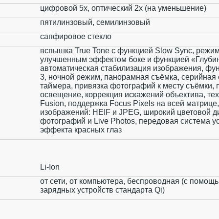
цифровой 5x, оптический 2x (на уменьшение)
пятилинзовый, семилинзовый
сапфировое стекло
вспышка True Tone с функцией Slow Sync, режим
улучшенным эффектом боке и функцией «Глуби
автоматическая стабилизация изображения, фу
3, ночной режим, панорамная съёмка, серийная
таймера, привязка фотографий к месту съёмки, 
освещение, коррекция искажений объектива, те
Fusion, поддержка Focus Pixels на всей матриц
изображений: HEIF и JPEG, широкий цветовой д
фотографий и Live Photos, передовая система у
эффекта красных глаз
Li-Ion
от сети, от компьютера, беспроводная (с помощ
зарядных устройств стандарта Qi)