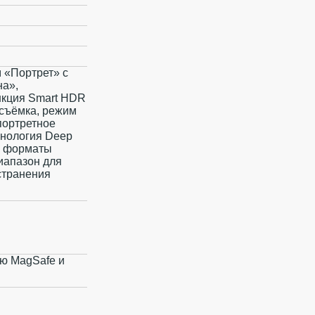
 «Портрет» с
на»,
нкция Smart HDR
 съëмка, режим
портретное
хнология Deep
е, форматы
иапазон для
странения
ью MagSafe и