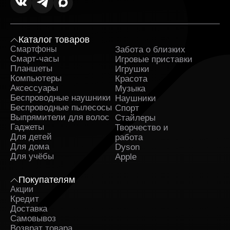
или Apple Watch, синхронизация данных, фотографий,
заметок и документов происходит практически
автоматически.
Каталог товаров
Чем iMac выигрывает у обычных
Смартфоны
Забота о близких
Sa
Смарт-часы
Игровые приставки
моноблоков?
Планшеты
Игрушки
Компьютеры
Красота
На рынке существует множество моноблоков, однако
Аксессуары
Музыка
iMac традиционно выделяется несколькими
Беспроводные наушники
Наушники
особенностями:
Беспроводные пылесосы
Спорт
Выпрямители для волос
Стайлеры
дисплей уровня профессиональных мониторов;
Гаджеты
Творчество и
высокая производительность при низком
Для детей
работа
энергопотреблении;
Для дома
Dyson
стабильная работа macOS;
Для учёбы
Apple
длительная программная поддержка;
качественная камера, микрофоны и акустика;
премиальный дизайн и тонкий корпус.
Покупателям
Акции
Фактически пользователь получает готовое рабочее
Кредит
место без необходимости дополнительно подбирать
Доставка
комплектующие.
Самовывоз
Возврат товара