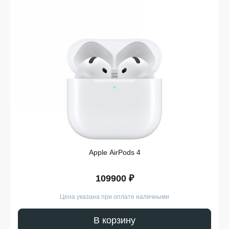
Такой производительности достаточно для:
работы с офисными приложениями;
программирования;
обработки фотографий;
монтажа видео в 4K;
графического дизайна;
ведения бизнеса;
обучения и удаленной работы.
При этом компьютер остается практически
бесшумным даже под нагрузкой, что выгодно
отличает его от многих классических ПК.
Может ли iMac заменить
Apple AirPods 4
ноутбук?
109900 ₽
Если работа преимущественно проходит дома или в
офисе — вполне. Пользователь получает:
Цена указана при оплате наличными
большой экран вместо дисплея ноутбука;
полноценное рабочее место без
В корзину
дополнительных устройств;