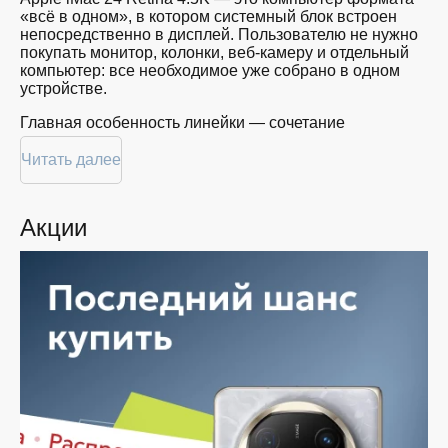
«всё в одном», в котором системный блок встроен
непосредственно в дисплей. Пользователю не нужно
покупать монитор, колонки, веб-камеру и отдельный
компьютер: все необходимое уже собрано в одном
устройстве.
Главная особенность линейки — сочетание
компактного корпуса, производительных процессоров
Apple Silicon и одного из лучших дисплеев среди
Читать далее
моноблоков. Современные модели оснащаются
фирменными чипами Apple M4, которые
обеспечивают высокую скорость работы при
Акции
минимальном энергопотреблении.
Чем хорош экран Retina 4.5K?
Именно дисплей является одной из причин
популярности iMac. 24-дюймовый экран Retina
обладает разрешением 4480 × 2520 пикселей,
поддерживает более миллиарда цветов, цветовой
охват P3 и технологию True Tone. Яркость достигает
500 нит. Поэтому изображение остается комфортным
даже в хорошо освещенных помещениях.