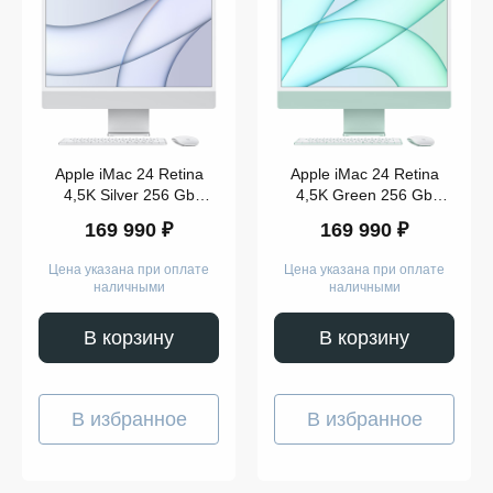
Цвет
Apple iMac 24 Retina
Apple iMac 24 Retina
4,5K Silver 256 Gb
4,5K Green 256 Gb
256
(MGTF3)
(MJ83)
169 990 ₽
169 990 ₽
GB
512
GB
Цена указана при оплате
Цена указана при оплате
наличными
наличными
Apple
В корзину
В корзину
iMac
24
Retina
Показать
4,5K
ещё
В избранное
В избранное
Память