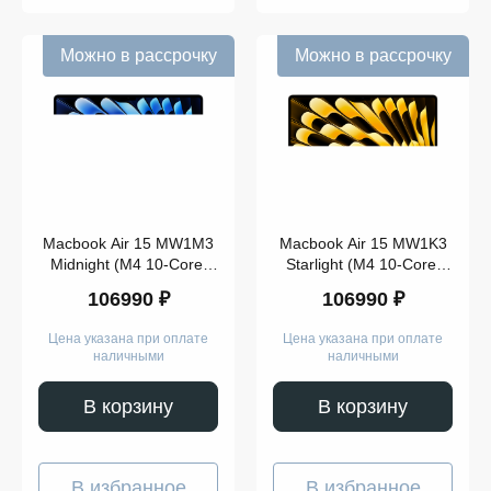
Можно в рассрочку
Можно в рассрочку
Macbook Air 15 MW1M3
Macbook Air 15 MW1K3
Midnight (M4 10-Core,
Starlight (M4 10-Core,
GPU 10-Core, 16GB,
GPU 10-Core, 16GB,
106990 ₽
106990 ₽
512GB)
512GB)
Цена указана при оплате
Цена указана при оплате
наличными
наличными
В корзину
В корзину
В избранное
В избранное