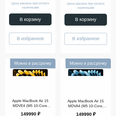
Цена указана при оплате
Цена указана при оплате
наличными
наличными
В корзину
В корзину
В избранное
В избранное
Можно в рассрочку
Можно в рассрочку
Apple MacBook Air 15
Apple MacBook Air 15
MDVE4 (M5 10-Core,
MDVA4 (M5 10-Core,
GPU 10-Core, 16GB,
GPU 10-Core, 16GB,
149990 ₽
149990 ₽
1TB) Starlight
1TB) Silver