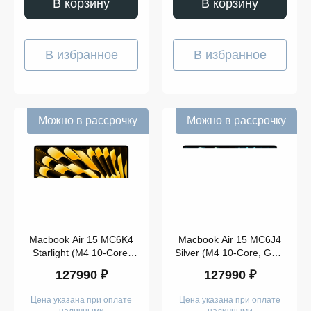
В корзину
В корзину
В избранное
В избранное
Можно в рассрочку
Можно в рассрочку
Macbook Air 15 MC6K4
Macbook Air 15 MC6J4
Starlight (M4 10-Core,
Silver (M4 10-Core, GPU
GPU 10-Core, 24GB,
10-Core, 24GB, 512GB)
127990 ₽
127990 ₽
512GB)
Цена указана при оплате
Цена указана при оплате