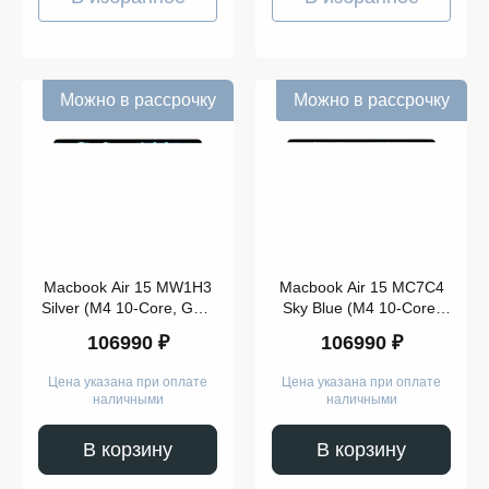
Можно в рассрочку
Можно в рассрочку
Macbook Air 15 MW1H3
Macbook Air 15 MC7C4
Silver (M4 10-Core, GPU
Sky Blue (M4 10-Core,
10-Core, 16GB, 512GB)
GPU 10-Core, 16GB,
106990 ₽
106990 ₽
512GB)
Цена указана при оплате
Цена указана при оплате
наличными
наличными
В корзину
В корзину