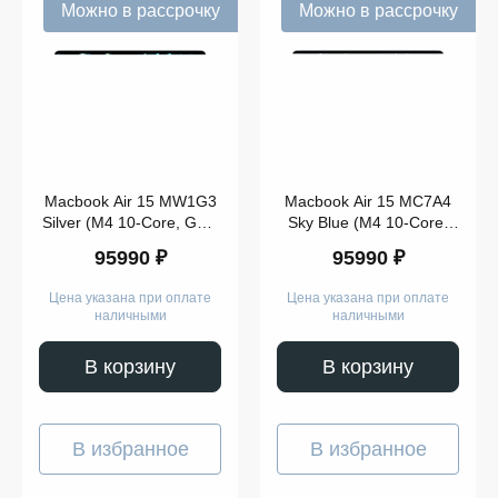
Можно в рассрочку
Можно в рассрочку
Память
Macbook Air 15 MW1G3
Macbook Air 15 MC7A4
Silver (M4 10-Core, GPU
Sky Blue (M4 10-Core,
Модель
10-Core, 16GB, 256GB)
GPU 10-Core, 16GB,
95990 ₽
95990 ₽
256GB)
Цена указана при оплате
Цена указана при оплате
наличными
наличными
В корзину
В корзину
Показать
ещё
В избранное
В избранное