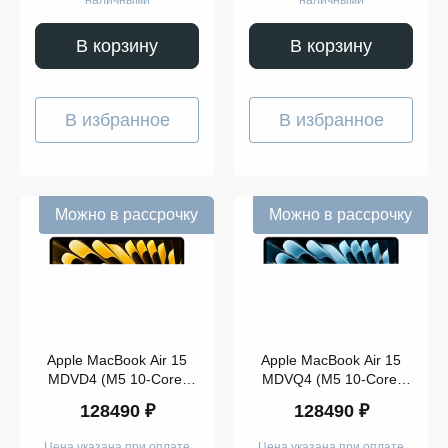
наличными
наличными
В корзину
В корзину
В избранное
В избранное
Можно в рассрочку
Можно в рассрочку
Apple MacBook Air 15
Apple MacBook Air 15
MDVD4 (M5 10-Core,
MDVQ4 (M5 10-Core,
GPU 10-Core, 16GB,
GPU 10-Core, 16GB,
128490 ₽
128490 ₽
512GB) Starlight
512GB) Sky Blue
Цена указана при оплате
Цена указана при оплате