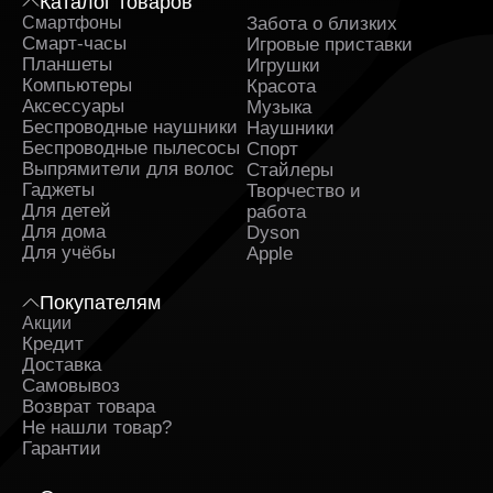
Каталог товаров
Смартфоны
Забота о близких
Sa
· ТЦ «Central Park», ул. Карла Маркса 6, 1 этаж;
Смарт-часы
Игровые приставки
Планшеты
Игрушки
· ТРЦ «Пушкинский», ул. Ленина, 30, 1 этаж;
Компьютеры
Красота
Аксессуары
Музыка
· ТЦ «Европа», проспект Дружбы, 9А, 1 этаж.
Беспроводные наушники
Наушники
Заказывайте MacBook Air 15 на сайте iSpace-shop.ru с
Беспроводные пылесосы
Спорт
доставкой или забирайте устройство в любом
Выпрямители для волос
Стайлеры
удобном для вас магазине. Мы обеспечиваем
Гаджеты
Творчество и
гарантию и высокий уровень обслуживания. Сделайте
Для детей
работа
выбор в пользу передовых технологий Apple —
Для дома
Dyson
выбирайте MacBook Air 15 в iSpace уже сегодня. Ваш
Для учёбы
Apple
идеальный рабочий инструмент ждет вас в iSpace!
Покупателям
Акции
Кредит
Доставка
Самовывоз
Возврат товара
Не нашли товар?
Гарантии