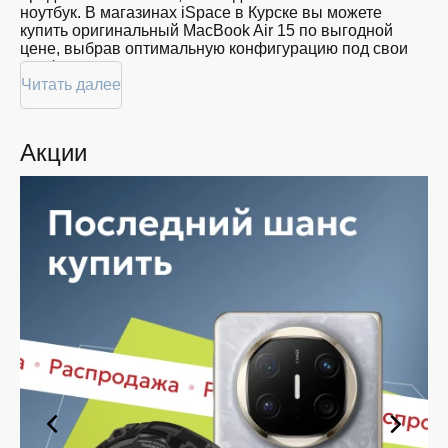
ноутбук. В магазинах iSpace в Курске вы можете
купить оригинальный MacBook Air 15 по выгодной
цене, выбрав оптимальную конфигурацию под свои
профессиональные или личные задачи.
Читать далее
Почему MacBook Air 15 — лидер в
своем классе?
Акции
MacBook Air с 15-дюймовым дисплеем Liquid Retina
стал ответом на запросы пользователей, которым
нужен большой экран, но при этом критически важна
мобильность.
·
Впечатляющий дисплей:
Яркость 500 нит,
поддержка широкого цветового охвата (P3) и
технология True Tone делают изображение живым и
реалистичным. Это идеальный выбор для
графических дизайнеров, фотографов и тех, кто
работает с контентом.
·
Производительность чипов Apple Silicon:
Переход на фирменные процессоры M-серии
обеспечил невероятную скорость работы. Даже при
запуске требовательного профессионального софта