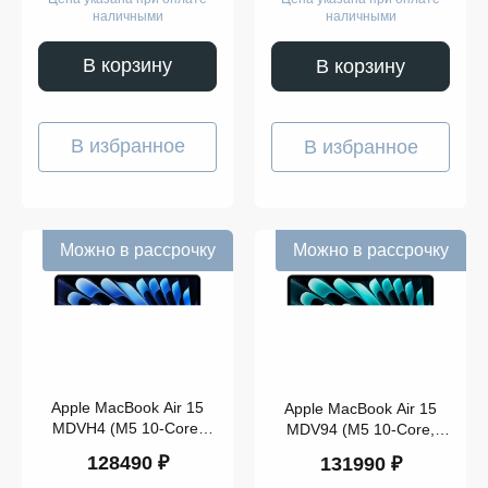
наличными
наличными
В корзину
В корзину
В избранное
В избранное
Можно в рассрочку
Можно в рассрочку
Apple MacBook Air 15
Apple MacBook Air 15
MDVH4 (M5 10-Core,
MDV94 (M5 10-Core,
GPU 10-Core, 16GB,
GPU 10-Core, 16GB,
128490 ₽
131990 ₽
512GB) Midnight
512GB) Silver