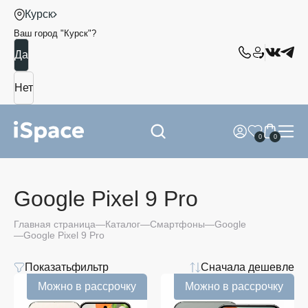
Курск
Ваш город "
Курск
"?
0
0
Google Pixel 9 Pro
Главная страница
Каталог
Смартфоны
Google
Google Pixel 9 Pro
Показать
фильтр
Сначала дешевле
Цена
Можно в рассрочку
Можно в рассрочку
от
до