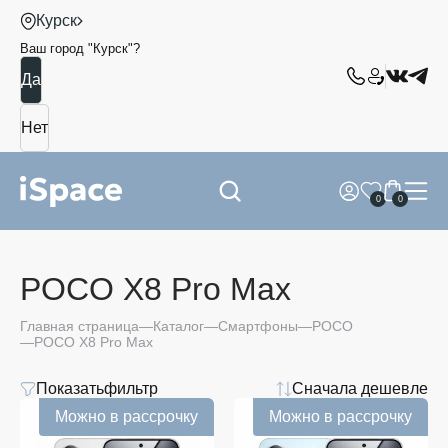
Курск
Ваш город "
Курск
"?
0
0
POCO X8 Pro Max
Главная страница
Каталог
Смартфоны
POCO
POCO X8 Pro Max
Показать
фильтр
Сначала дешевле
Цена
Можно в рассрочку
Можно в рассрочку
от
до