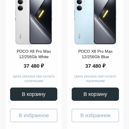
Цвет
256
GB
512
GB
POCO X8 Pro Max
POCO X8 Pro Max
12/256Gb White
12/256Gb Blue
Показать
ещё
37 480 ₽
37 480 ₽
Цена указана при оплате
Цена указана при оплате
наличными
наличными
Память
В корзину
В корзину
В избранное
В избранное