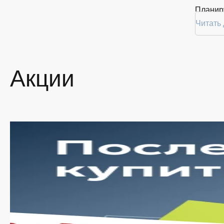
Планиру
покупку
Читать
2 в Кур
Ассо
Акции
На наше
провере
заказат
Мы пос
наличия
Ши
По
Вы
су
Уд
ут
Оп