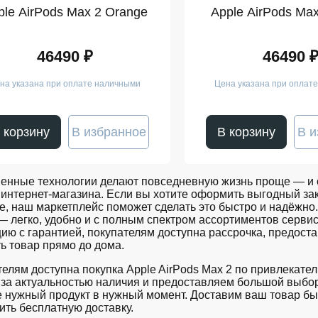
ple AirPods Max 2 Orange
Apple AirPods Max
46490 ₽
46490 
на указана при оплате наличными
Цена указана при оплат
 корзину
В избранное
В корзину
В и
енные технологии делают повседневную жизнь проще — и о
интернет-магазина. Если вы хотите оформить выгодный зак
е, наш маркетплейс поможет сделать это быстро и надёжно. 
 — легко, удобно и с полным спектром ассортиментов сер
ию с гарантией, покупателям доступна рассрочка, предост
ь товар прямо до дома.
елям доступна покупка Apple AirPods Max 2 по привлекате
за актуальностью наличия и предоставляем большой выбор
 нужный продукт в нужный момент. Доставим ваш товар бы
ть бесплатную доставку.