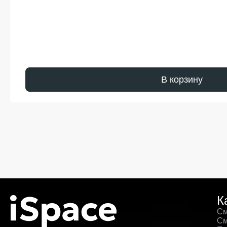
В корзину
К
См
См