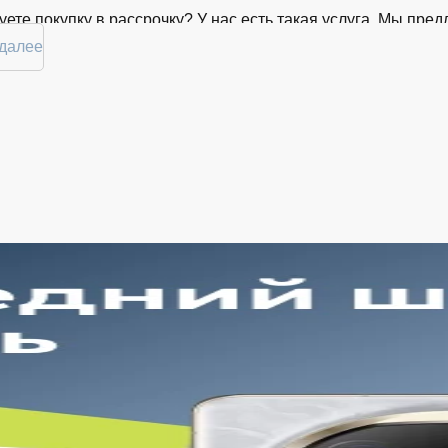
ете покупку в рассрочку? У нас есть такая услуга. Мы пр
 комфортной. Просто выберите нужную позицию, добавьте в
 далее
ске вы сможете в кратчайшие сроки.
ртимент Apple AirPods Max 2 в магаз
й торговой платформе представлен широкий выбор продукц
нные временем модели. Каждый продукт в каталоге соотве
ь Apple AirPods Max 2 в Курске в удобной конфигурации и с 
тоянно обновляем ассортимент, отслеживаем наличие, под
. Благодаря этому клиенты получают лучшие предложения 
рокий выбор с регулярным обновлением. Мы следим за нов
дтверждённое наличие на складе. Информация о наличии 
годная цена Apple AirPods Max 2 без скрытых комиссий. Вс
мме при оформлении заказа.
обная оплата с возможностью оформлять покупки по всем 
очнить детали по рассрочке прямо в карточке товара.
еративная доставка по Курску. Курьерская служба работае