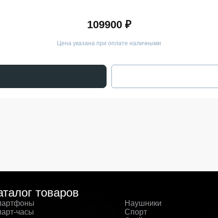
109900 ₽
Цена указана при оплате наличными
аталог товаров
артфоны
Наушники
арт-часы
Спорт