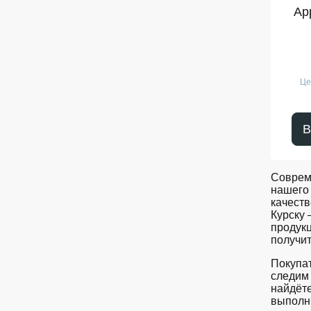
Ap
Це
В
Соврем
нашего 
качеств
Курску
продукц
получит
Покупат
следим 
найдёте
выполни