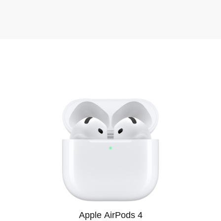
ддержка клиентов и бонусные предложения. Служба подде
просы до и после покупки. Постоянным клиентам доступн
гулярные акции и сезонные скидки. Мы часто проводим рас
новлениями на сайте и ассортиментом, чтобы не упустить
ограмма кредитования с простым оформлением. Оформить к
ловия прозрачные, а решение принимается быстро.
 ищете Apple AirPods Max 2 в Курске, обратите внимание н
хороший выбор, но и качественный сервис, который превра
 и мы доставим нужный товар в кратчайшие сроки.
м ваше доверие и стремимся предложить лучший сервис. У
е через наш сайт и получайте качественный продукт с офиц
ально прозрачны, чтобы вы могли принимать решения с ув
Apple AirPods 4