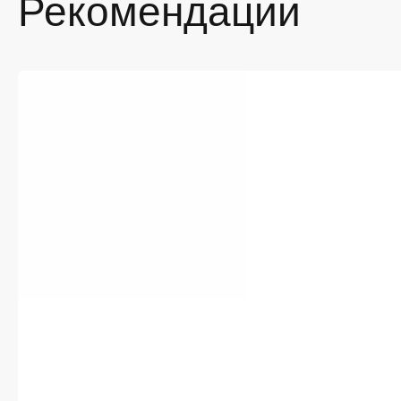
Рекомендации
По
во
Ре
об
Пр
Ус
Если вы
только 
заказ —
Мы цени
в Курск
максим