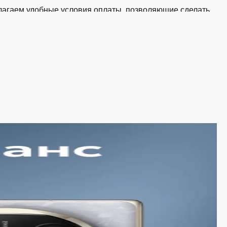
едлагаем удобные условия оплаты, позволяющие сделать
 корзину и оформите заявку — купить Apple AirPods Max
ине iSpace в Курске
ии. Среди ассортимента, как новинки рынка, так и
тствует стандартам качества. Вы можете выбрать и
доступной ценой.
держиваем актуальность информации, касающейся цен и
и экономят своё время. Преимущества покупки у нас:
инками рынка и оперативно добавляем их в каталог.
обновляется в режиме реального времени.
е цены на сайте прозрачны и соответствуют итоговой
ассортиментам с рассрочкой. При необходимости можно
т ежедневно и доставляет заказы по всему ассортименту