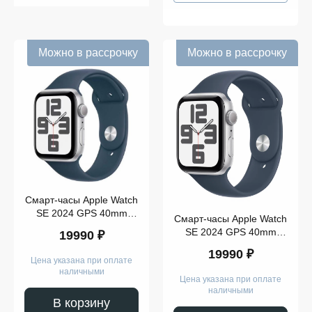
Можно в рассрочку
Можно в рассрочку
Смарт-часы Apple Watch
SE 2024 GPS 40mm
Смарт-часы Apple Watch
Silver Aluminium Case
SE 2024 GPS 40mm
19990 ₽
with Storm Blue Sport
Silver Aluminium Case
Band S/M
19990 ₽
with Storm Blue Sport
Цена указана при оплате
Band M/L
наличными
Цена указана при оплате
наличными
В корзину