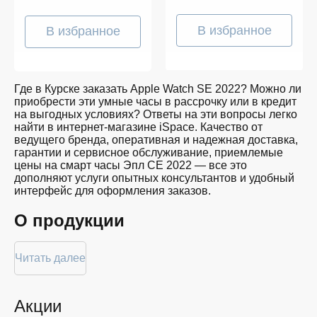
В избранное
В избранное
Где в Курске заказать Apple Watch SE 2022? Можно ли
приобрести эти умные часы в рассрочку или в кредит
на выгодных условиях? Ответы на эти вопросы легко
найти в интернет-магазине iSpace. Качество от
ведущего бренда, оперативная и надежная доставка,
гарантии и сервисное обслуживание, приемлемые
цены на смарт часы Эпл СЕ 2022 — все это
дополняют услуги опытных консультантов и удобный
интерфейс для оформления заказов.
О продукции
Apple Watch SE 2022 — современное устройство,
Читать далее
которое сочетает в себе функциональность и стиль.
Эти умные часы предоставляют все необходимые
функции для контроля за здоровьем, тренировками и
повседневной активностью. Модель отличается
Акции
улучшенной производительностью и широкими