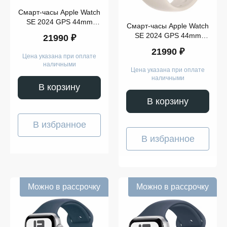
Смарт-часы Apple Watch
SE 2024 GPS 44mm
Смарт-часы Apple Watch
Starlight Aluminium Case
SE 2024 GPS 44mm
21990 ₽
with Starlight Sport Band
Starlight Aluminium Case
S/M
21990 ₽
with Starlight Sport Band
Цена указана при оплате
M/L
наличными
Цена указана при оплате
наличными
В корзину
В корзину
В избранное
В избранное
Можно в рассрочку
Можно в рассрочку