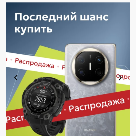
возможностями персонализации, что делает ее
идеальным выбором для пользователей любого
возраста.
Среди особенностей Apple Watch SE 2022 можно
отметить их высокую производительность,
обеспеченную мощным процессором. Смарт-часы
этой модели позволяют отслеживать частоту
сердечных сокращений, уровень кислорода в крови и
другие важные показатели здоровья. Также они
поддерживают ряд спортивных режимов, помогая
эффективно планировать и отслеживать тренировки.
Преимущества Apple Watch SE 2022:
Мощный процессор
, обеспечивающий
высокую производительность.
Широкие возможности
мониторинга здоровья
и физической активности.
Большой и яркий дисплей
для удобного
чтения информации.
Поддержка уведомлений
для сообщений и
звонков.
Водонепроницаемый корпус
для занятий
водными видами спорта.