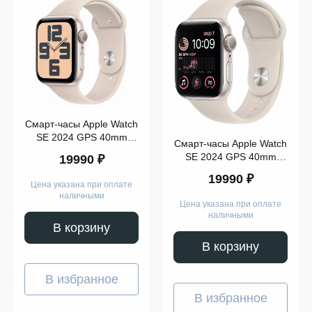
Apple
Watch
SE
2023
Показать
ещё
Смарт-часы Apple Watch
SE 2024 GPS 40mm
Смарт-часы Apple Watch
Starlight Aluminium Case
Модель
SE 2024 GPS 40mm
19990 ₽
with Starlight Sport Band
Starlight Aluminium Case
S/M
19990 ₽
with Starlight Sport Band
Цена указана при оплате
M/L
наличными
Цена указана при оплате
наличными
В корзину
В корзину
Показать
ещё
В избранное
В избранное