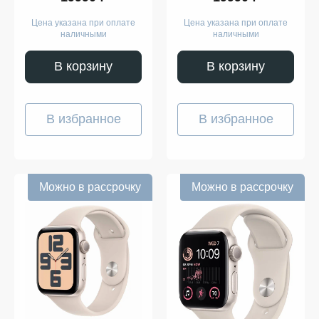
with Midnight Sport Band
with Midnight Sport Band
S/M
M/L
Цена указана при оплате
Цена указана при оплате
наличными
наличными
В корзину
В корзину
В избранное
В избранное
Можно в рассрочку
Можно в рассрочку