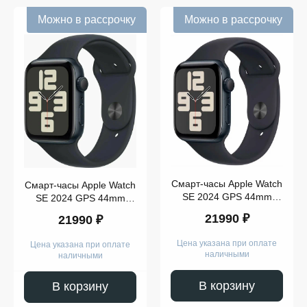
Можно в рассрочку
Можно в рассрочку
Смарт-часы Apple Watch
Смарт-часы Apple Watch
SE 2024 GPS 44mm
SE 2024 GPS 44mm
Midnight Aluminium Case
Midnight Aluminium Case
21990 ₽
21990 ₽
with Midnight Sport Band
with Midnight Sport Band
M/L
S/M
Цена указана при оплате
Цена указана при оплате
наличными
наличными
В корзину
В корзину