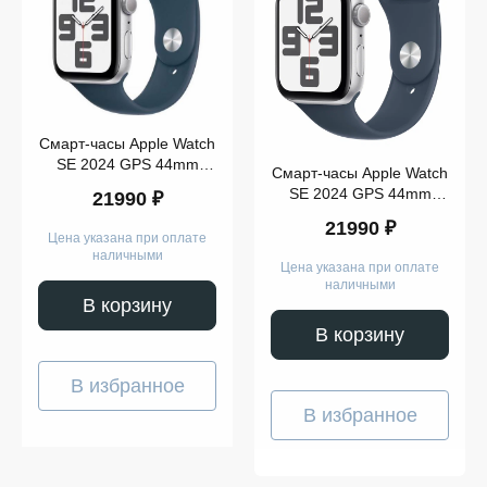
Смарт-часы Apple Watch
SE 2024 GPS 44mm
Смарт-часы Apple Watch
Silver Aluminium Case
SE 2024 GPS 44mm
21990 ₽
with Storm Blue Sport
Silver Aluminium Case
Band S/M
21990 ₽
with Storm Blue Sport
Цена указана при оплате
Band M/L
наличными
Цена указана при оплате
наличными
В корзину
В корзину
В избранное
В избранное