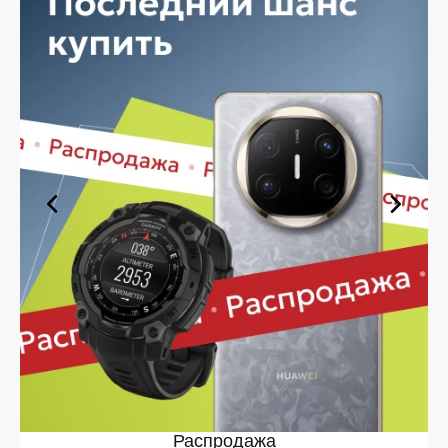
Интеллектуальный контроль температуры
защищает волосы от перегрева.
Высокоскоростной мотор обеспечивает
стабильный поток воздуха.
Насадки на магнитах позволяют менять
аксессуары одним движением.
Модель оснащают съёмным фильтром для
лёгкой чистки и долговечности.
Устройство имеет эргономичную форму и лёгкий
вес, удобный для длительной работы.
Эта модель идеально подойдёт тем, кто ценит
качество техники и продуманный функционал.
Устройства от Dyson давно зарекомендовали себя в
профессиональной среде.
Где заказать Dyson Supersonic r
HD18 в Курске: лучшие
возможности на iSpace
Покупка фена премиального класса требует
надёжного поставщика. Магазин iSpace предлагает
выгодные условия и удобный сервис:
Распродажа