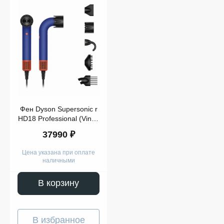
Показать
ещё
Фен Dyson Supersonic r
HD18 Professional (Vinca
blue/Topaz)
37990 ₽
Цена указана при оплате
наличными
В корзину
В избранное