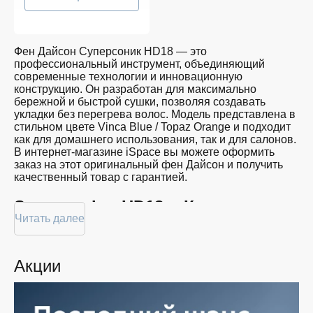
Фен Дайсон Суперсоник HD18 — это
профессиональный инструмент, объединяющий
современные технологии и инновационную
конструкцию. Он разработан для максимально
бережной и быстрой сушки, позволяя создавать
укладки без перегрева волос. Модель представлена в
стильном цвете Vinca Blue / Topaz Orange и подходит
как для домашнего использования, так и для салонов.
В интернет-магазине iSpace вы можете оформить
заказ на этот оригинальный фен Дайсон и получить
качественный товар с гарантией.
Supersonic r HD18 в Курске:
Читать далее
основные характеристики
Фен HD18 отличается высокой производительностью
Акции
и интеллектуальными решениями, которые делают
каждую укладку комфортной и безопасной. Ниже —
ключевые характеристики: