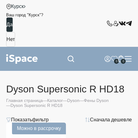
Курск
Ваш город "
Курск
"?
0
0
Dyson Supersonic R HD18
Dyson
Главная страница
Каталог
Dyson
Фены Dyson
Supersonic
Dyson Supersonic R HD18
r HD18
Показать
фильтр
Сначала дешевле
Модель
Можно в рассрочку