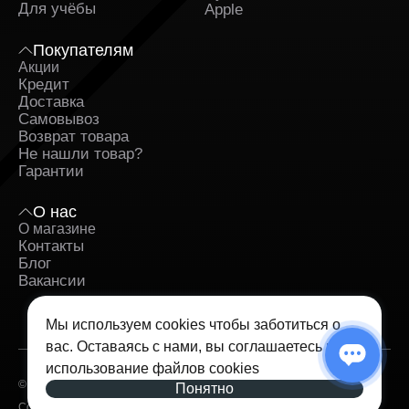
Для учёбы
Apple
Покупателям
Акции
Кредит
Доставка
Самовывоз
Возврат товара
Не нашли товар?
Гарантии
О нас
О магазине
Контакты
Блог
Вакансии
Мы используем cookies чтобы заботиться о
вас. Оставаясь с нами, вы соглашаетесь на
использование
файлов cookies
© 2026 — iSpace. Все права защищены.
Понятно
Согласие на обработку персональных данных