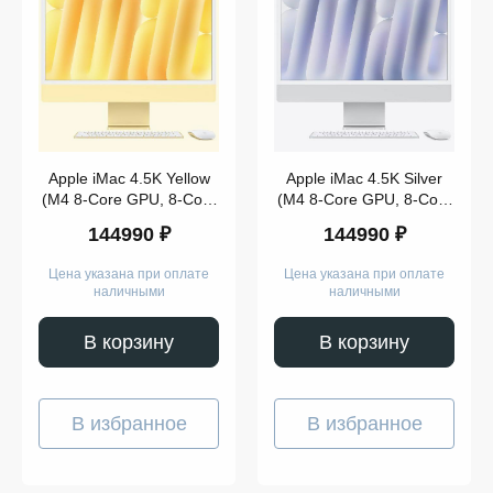
iMac
24
Retina
4,5K
Apple
iMac
24
2023
Apple
iMac
Apple iMac 4.5K Yellow
Apple iMac 4.5K Silver
24
(2024)
(M4 8-Core GPU, 8-Core
(M4 8-Core GPU, 8-Core
CPU, 16GB, 256GB)
CPU, 16GB, 256GB)
Цена
144990 ₽
144990 ₽
(2024)
(2024)
Цена указана при оплате
Цена указана при оплате
от
до
наличными
наличными
В корзину
В корзину
Цвет
В избранное
В избранное
256
GB
512
GB