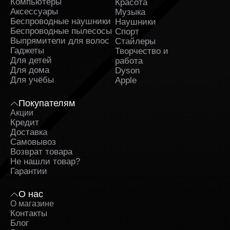
iSpace?
Компьютеры
Красота
Аксессуары
Музыка
Беспроводные наушники
Наушники
Покупка компьютера Apple — это инвестиция на
Беспроводные пылесосы
Спорт
несколько лет вперед. Поэтому важно приобретать
Выпрямители для волос
Стайлеры
технику у надежного продавца.
Гаджеты
Творчество и
Преимущества покупки в iSpace:
Для детей
работа
Для дома
Dyson
оригинальная техника Apple;
Для учёбы
Apple
актуальные модели iMac в различных
конфигурациях;
Покупателям
возможность выбрать объем памяти и цвет
Акции
корпуса;
Кредит
консультация по выбору модели;
Доставка
удобное оформление заказа онлайн;
Самовывоз
программы рассрочки и специальные
предложения;
Возврат товара
регулярное обновление ассортимента новыми
Не нашли товар?
версиями Apple.
Гарантии
В каталоге представлены как базовые конфигурации
О нас
для повседневных задач, так и производительные
О магазине
версии для профессиональной работы с графикой,
Контакты
видео и сложными проектами.
Блог