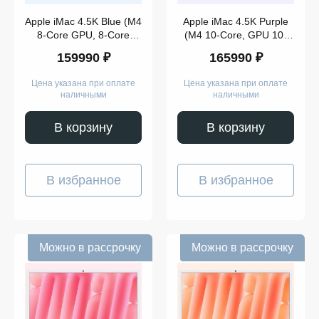
Apple iMac 4.5K Blue (M4
Apple iMac 4.5K Purple
8-Core GPU, 8-Core
(M4 10-Core, GPU 10-
CPU, 16GB, 256GB)
Core CPU, 16GB,
159990 ₽
165990 ₽
(2024)
256GB) (2024)
Цена указана при оплате
Цена указана при оплате
наличными
наличными
В корзину
В корзину
В избранное
В избранное
Можно в рассрочку
Можно в рассрочку