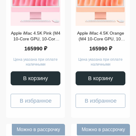
Apple iMac 4.5K Pink (M4
Apple iMac 4.5K Orange
10-Core GPU, 10-Core
(M4 10-Core GPU, 10-
CPU, 16GB, 256GB)
Core CPU, 16GB,
165990 ₽
165990 ₽
(2024)
256GB) (2024)
Цена указана при оплате
Цена указана при оплате
наличными
наличными
В корзину
В корзину
В избранное
В избранное
Можно в рассрочку
Можно в рассрочку