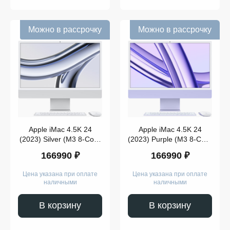
Можно в рассрочку
Можно в рассрочку
Apple iMac 4.5K 24
Apple iMac 4.5K 24
(2023) Silver (M3 8-Core
(2023) Purple (M3 8-Core
CPU/8-Core GPU, 8GB,
CPU/8-Core GPU, 8GB,
166990 ₽
166990 ₽
256Gb)
256Gb)
Цена указана при оплате
Цена указана при оплате
наличными
наличными
В корзину
В корзину