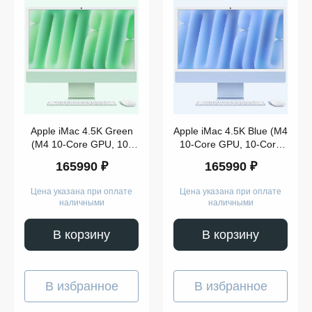
Apple iMac 4.5K Green
Apple iMac 4.5K Blue (M4
(M4 10-Core GPU, 10-
10-Core GPU, 10-Core
Core CPU, 16GB,
CPU, 16GB, 256GB)
165990 ₽
165990 ₽
256GB) (2024)
(2024)
Цена указана при оплате
Цена указана при оплате
наличными
наличными
В корзину
В корзину
В избранное
В избранное