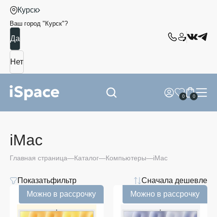
Курск
Ваш город "
Курск
"?
0
0
iMac
Главная страница
Каталог
Компьютеры
iMac
Показать
фильтр
Сначала дешевле
Можно в рассрочку
Можно в рассрочку
Apple