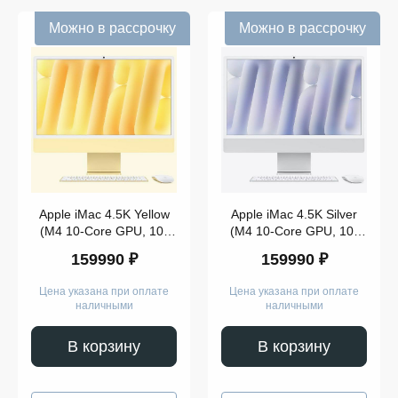
Можно в рассрочку
Можно в рассрочку
Apple
IMac
24
(2024)
Apple
iMac
24
Retina
4,5K
Показать
ещё
Apple iMac 4.5K Yellow
Apple iMac 4.5K Silver
Память
(M4 10-Core GPU, 10-
(M4 10-Core GPU, 10-
Core CPU, 16GB,
Core CPU, 16GB,
159990 ₽
159990 ₽
256GB) (2024)
256GB) (2024)
Цена указана при оплате
Цена указана при оплате
наличными
наличными
В корзину
В корзину
Модель