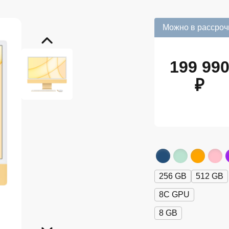
Можно в рассроч
199 99
₽
256 GB
512 GB
8C GPU
8 GB