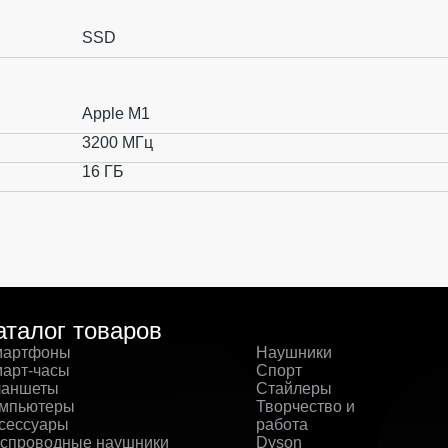
SSD
Apple M1
3200 МГц
16 ГБ
аталог товаров
артфоны
Наушники
арт-часы
Спорт
аншеты
Стайлеры
мпьютеры
Творчество и
сессуары
работа
спроводные наушники
Dyson