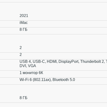
2021
iMac
8 ГБ
2
2
USB 4, USB-C, HDMI, DisplayPort, Thunderbolt 2, 
DVI, VGA
1 монитор 6К
Wi-Fi 6 (802.11ax), Bluetooth 5.0
8 ГБ