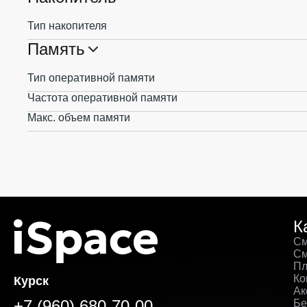
Тип накопителя
Память
Тип оперативной памяти
Частота оперативной памяти
Макс. объем памяти
К
См
См
Пл
Ко
Курск
Ак
+7 (960) 680-70-00
Бе