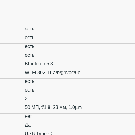
есть
есть
есть
есть
Bluetooth 5.3
Wi-Fi 802.11 a/b/g/n/ac/6e
есть
есть
2
50 МП, f/1.8, 23 мм, 1.0µm
нет
Да
USB Type-C