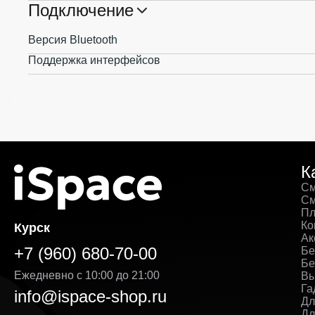
Подключение
Версия Bluetooth
Поддержка интерфейсов
К
См
См
Пл
Ко
Курск
Ак
+7 (960) 680-70-00
Бе
Бе
Ежедневно с 10:00 до 21:00
Вы
Га
info@ispace-shop.ru
Дл
Дл