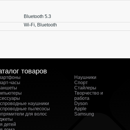
Bluetooth 5.3
Wi-Fi, Bluetooth
аталог товаров
артфоны
Наушники
арт-часы
Спорт
аншеты
Стайлеры
мпьютеры
Творчество и
сессуары
работа
спроводные наушники
Dyson
спроводные пылесосы
Apple
прямители для волос
Samsung
джеты
я детей
я дома