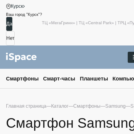
Курск
Ваш город "
Курск
"?
ТЦ «МегаГринн» | ТЦ «Central Park» | ТРЦ «
Смартфоны
Смарт-часы
Планшеты
Компью
Главная страница
Каталог
Смартфоны
Samsung
S
Смартфон Samsung G