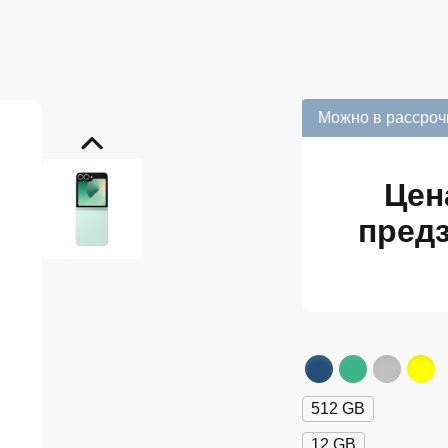
Можно в рассроч
Цен
предз
512 GB
12 GB