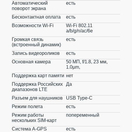
Автоматический
есть
поворот экрана
Бесконтактная оплата
есть
Возможности Wi-Fi
Wi-Fi 802.11
a/b/g/n/ac/6e
Громкая связь
есть
(встроенный динамик)
Запись видеороликов
есть
Основная камера
50 МП, f/1.8, 23 мм,
1.0µm,
Поддержка карт памяти
нет
Поддержка Российских
Да
диапазонов LTE
Разъем для наушников
USB Type-C
Режим полета
есть
Режим работы
попеременный
нескольких SIM-карт
Система A-GPS
есть