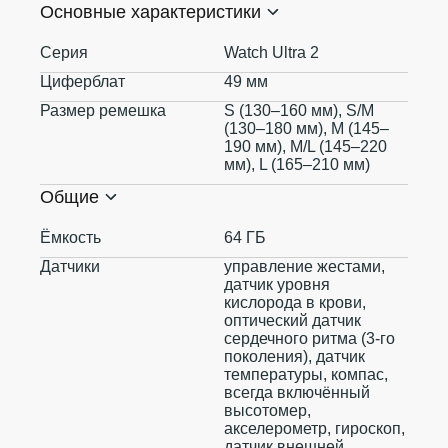
Основные характеристики
Серия
Watch Ultra 2
Циферблат
49 мм
Размер ремешка
S (130–160 мм), S/M
(130–180 мм), M (145–
190 мм), M/L (145–220
мм), L (165–210 мм)
Общие
Ёмкость
64 ГБ
Датчики
управление жестами,
датчик уровня
кислорода в крови,
оптический датчик
сердечного ритма (3‑го
поколения), датчик
температуры, компас,
всегда включённый
высотомер,
акселерометр, гироскоп,
датчик внешней