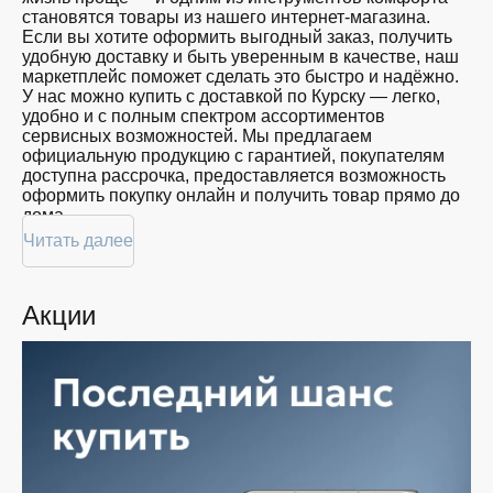
близких
становятся товары из нашего интернет-магазина.
128
Красота
Если вы хотите оформить выгодный заказ, получить
GB
Спорт
удобную доставку и быть уверенным в качестве, наш
Для
маркетплейс поможет сделать это быстро и надёжно.
дома
У нас можно купить с доставкой по Курску — легко,
удобно и с полным спектром ассортиментов
Цена
сервисных возможностей. Мы предлагаем
официальную продукцию с гарантией, покупателям
от
до
доступна рассрочка, предоставляется возможность
оформить покупку онлайн и получить товар прямо до
дома.
Цвет
Читать далее
Покупателям доступна покупка по привлекательной
цене: мы регулярно обновляем ассортимент, следим
за актуальностью наличия и предоставляем большой
Акции
выбор продукции. В нашем магазине в Курске вы
Показать
всегда найдёте нужный продукт в нужный момент.
ещё
Доставим ваш товар быстро — независимо от
объема, с возможностью выполнить бесплатную
доставку.
Память
Планируете покупку в рассрочку? У нас есть такая
услуга. Мы предлагаем удобные условия оплаты,
позволяющие сделать покупку комфортной. Просто
выберите нужную позицию, добавьте в корзину и