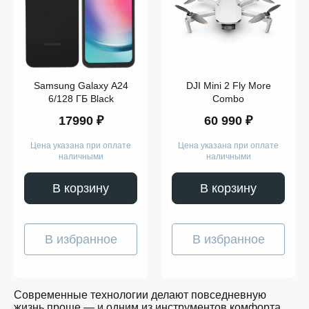
Компьютеры
Смарт-
часы
Гаджеты
Наушники
Аксессуары
Dyson
Samsung Galaxy A24
DJI Mini 2 Fly More
Apple
Samsung
6/128 ГБ Black
Combo
Беспроводные
17990 ₽
60 990 ₽
наушники
Беспроводные
пылесосы
Цена указана при оплате
Цена указана при оплате
Выпрямители
наличными
наличными
для
волос
Стайлеры
В корзину
В корзину
Для
учёбы
Игрушки
Творчество
В избранное
В избранное
и
работа
Музыка
Для
детей
Современные технологии делают повседневную
Забота
жизнь проще — и одним из инструментов комфорта
о