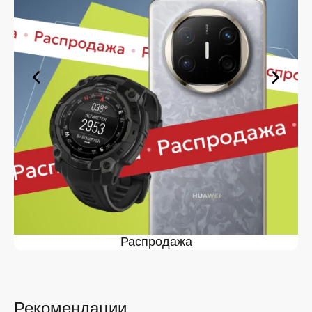
оформите заявку — купить в Курске вы сможете в
кратчайшие сроки.
Ассортимент в магазине iSpace в
Курске
На нашей торговой платформе представлен широкий
выбор продукции. Среди ассортимента, как новинки
рынка, так и проверенные временем модели. Каждый
продукт в каталоге соответствует стандартам
качества. Вы можете выбрать и заказать в Курске в
удобной конфигурации и с доступной ценой.
Мы постоянно обновляем ассортимент, отслеживаем
наличие, поддерживаем актуальность информации,
касающейся цен и наличия. Благодаря этому клиенты
получают лучшие предложения и экономят своё
время. Преимущества покупки у нас:
Распродажа
Широкий выбор с регулярным обновлением. Мы
следим за новинками рынка и оперативно
добавляем их в каталог.
Рекомендации
Подтверждённое наличие на складе.