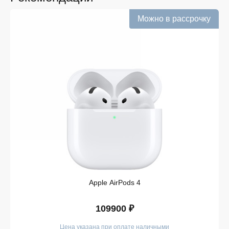
Информация о наличии обновляется в режиме
реального времени.
Можно в рассрочку
Выгодная цена без скрытых комиссий. Все цены
на сайте прозрачны и соответствуют итоговой
сумме при оформлении заказа.
Удобная оплата с возможностью оформлять
покупки по всем ассортиментам с рассрочкой.
При необходимости можно уточнить детали по
рассрочке прямо в карточке товара.
Оперативная доставка по Курску. Курьерская
служба работает ежедневно и доставляет заказы
по всему ассортименту магазина в кратчайшие
сроки.
Такой подход делает покупку простой и безопасной.
Мы гарантируем, что вы получите именно тот продукт,
который был указан в карточке, — с
Apple AirPods 4
подтверждёнными характеристиками и официальной
гарантией.
109900 ₽
Покупайте в iSpace без переплат!
Цена указана при оплате наличными