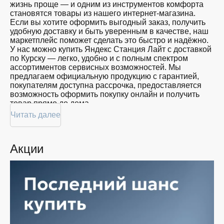
жизнь проще — и одним из инструментов комфорта
становятся товары из нашего интернет-магазина.
Если вы хотите оформить выгодный заказ, получить
удобную доставку и быть уверенным в качестве, наш
маркетплейс поможет сделать это быстро и надёжно.
У нас можно купить Яндекс Станция Лайт с доставкой
по Курску — легко, удобно и с полным спектром
ассортиментов сервисных возможностей. Мы
предлагаем официальную продукцию с гарантией,
покупателям доступна рассрочка, предоставляется
возможность оформить покупку онлайн и получить
товар прямо до дома.
Читать далее
Покупателям доступна покупка Яндекс Станция Лайт
по привлекательной цене: мы регулярно обновляем
ассортимент, следим за актуальностью наличия и
Акции
предоставляем большой выбор продукции. В нашем
магазине в Курске вы всегда найдёте нужный продукт
в нужный момент. Доставим ваш товар быстро —
независимо от объема, с возможностью выполнить
бесплатную доставку.
Планируете покупку в рассрочку? У нас есть такая
услуга. Мы предлагаем удобные условия оплаты,
позволяющие сделать покупку комфортной. Просто