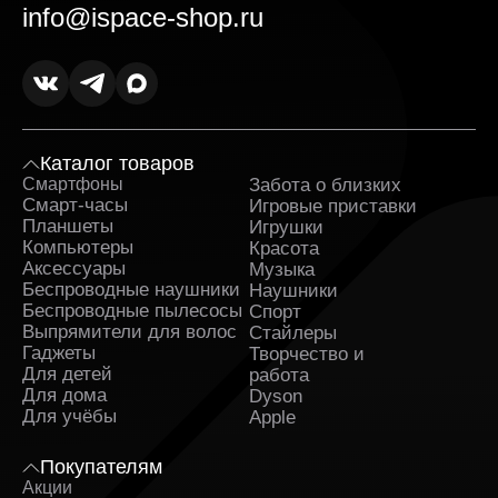
выгодной.
info@ispace-shop.ru
Оригинальные товары в ассортименте с
гарантией. Вся продукция поставляется
напрямую от официальных дистрибьюторов. К
каждому заказу прилагаются гарантийные
документы.
Оперативная доставка Яндекс Станция Лайт в
Каталог товаров
Курске и полное сопровождение заказа. Заявка
Смартфоны
Забота о близких
Sa
обрабатывается сразу после оформления и
Смарт-часы
Игровые приставки
быстро передаётся в службу, которая
Планшеты
Игрушки
занимается доставкой. На каждом этапе вы
Компьютеры
Красота
получаете уведомления и можете отслеживать
Аксессуары
Музыка
путь заказа.
Беспроводные наушники
Наушники
Беспроводные пылесосы
Спорт
Поддержка клиентов и бонусные предложения.
Выпрямители для волос
Стайлеры
Служба поддержки работает ежедневно и
Гаджеты
Творчество и
помогает решить любые вопросы до и после
Для детей
работа
покупки. Постоянным клиентам доступны
Для дома
Dyson
индивидуальные предложения и накопительные
Для учёбы
бонусы.
Apple
Регулярные акции и сезонные скидки. Мы часто
Покупателям
проводим распродажи и предоставляем купоны
Акции
на скидку. Следите за обновлениями на сайте и