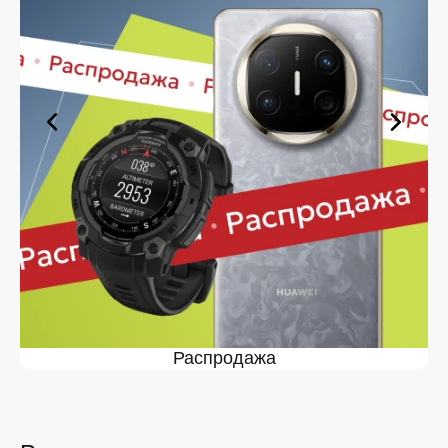
выберите нужную позицию, добавьте в корзину и
оформите заявку — купить Яндекс Станция Лайт в
Курске вы сможете в кратчайшие сроки.
Ассортимент Яндекс Станция
Лайт в магазине iSpace в Курске
На нашей торговой платформе представлен широкий
выбор продукции. Среди ассортимента, как новинки
рынка, так и проверенные временем модели. Каждый
продукт в каталоге соответствует стандартам
качества. Вы можете выбрать и заказать Яндекс
Станция Лайт в Курске в удобной конфигурации и с
доступной ценой.
Мы постоянно обновляем ассортимент, отслеживаем
наличие, поддерживаем актуальность информации,
касающейся цен и наличия. Благодаря этому клиенты
получают лучшие предложения и экономят своё
Распродажа
время. Преимущества покупки у нас:
Широкий выбор с регулярным обновлением. Мы
следим за новинками рынка и оперативно
добавляем их в каталог.