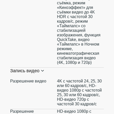
съëмка, режим
«Киноэффект» для
съёмки видео до 4K
HDR с частотой 30
кадров/с, режим
«Таймлапс» со
стабилизацией
изображения, функция
QuickTake, видео
«Таймлапс» в Ночном
режиме,
кинематографическая
стабилизация видео
(4K, 1080p и 720p)
Запись видео
Разрешение видео
4K с частотой 24, 25, 30
или 60 кадров/ с, HD-
видео 1080p с частотой
25, 30 или 60 кадров/ с,
HD-видео 720p с
частотой 30 кадров/ с
Разрешение
HD-видео 1080р c