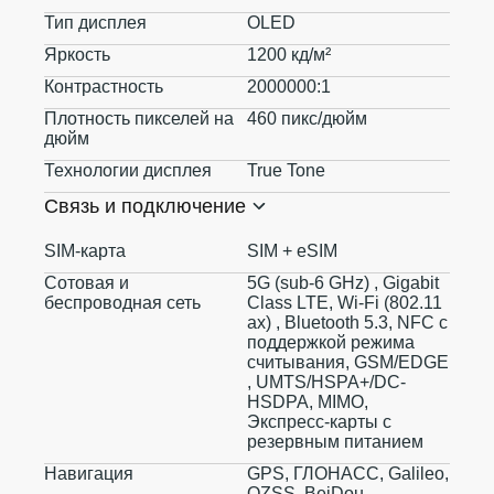
Тип дисплея
OLED
Яркость
1200 кд/м²
Контрастность
2000000:1
Плотность пикселей на
460 пикс/дюйм
дюйм
Технологии дисплея
True Tone
Связь и подключение
SIM-карта
SIM + eSIM
Сотовая и
5G (sub‑6 GHz) , Gigabit
беспроводная сеть
Class LTE, Wi-Fi (802.11​
ax) , Bluetooth 5.3, NFC с
поддержкой режима
считывания, GSM/EDGE
, UMTS/​HSPA+/​DC-
HSDPA, MIMO,
Экспресс‑карты с
резервным питанием
Навигация
GPS, ГЛОНАСС, Galileo,
QZSS, BeiDou