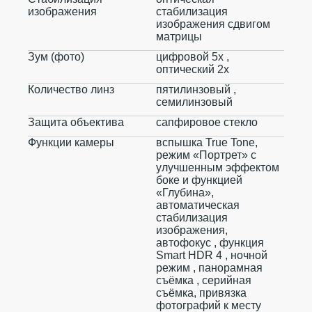
изображения
стабилизация
изображения сдвигом
матрицы
Зум (фото)
цифровой 5x ,
оптический 2x
Количество линз
пятилинзовый ,
семилинзовый
Защита объектива
сапфировое стекло
Функции камеры
вспышка True Tone,
режим «Портрет» с
улучшенным эффектом
боке и функцией
«Глубина»,
автоматическая
стабилизация
изображения,
автофокус , функция
Smart HDR 4 , ночной
режим , панорамная
съёмка , серийная
съëмка, привязка
фотографий к месту