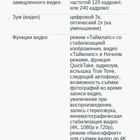
замедленного видео
частотой 120 кадров/ с
или 240 кадров/ с
Зум (видео)
цифровой 3х,
оптический 2x (на
уменьшение)
Функции видео
режим «Таймлапс» со
стабилизацией
изображения, видео
«Таймлапс» в Ночном
режиме, функция
QuickTake, аудиозум,
вспышка True Tone,
следящий автофокус,
возможность съёмки
фотографий во время
записи видео,
увеличение при
воспроизведении,
запись стереозвука,
кинематографическая
стабилизация видео
(4K, 1080p и 720p),
режим «Киноэффект»
для съёмки видео до 4K