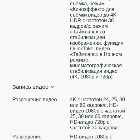
съëмка, режим
«Киноэффект» для
съёмки видео до 4K
HDR с частотой 30
кадров/с, режим
«Таймлапс» со
стабилизацией
изображения, функция
QuickTake, видео
«Таймлапс» в Ночном
режиме,
кинематографическая
стабилизация видео
(4K, 1080p и 720p)
Запись видео
Разрешение видео
4K с частотой 24, 25, 30
или 60 кадров/ с, HD-
видео 1080p с частотой
25, 30 или 60 кадров/ с,
HD-видео 720p с
частотой 30 кадров/ с
Разрешение
HD-видео 1080р c