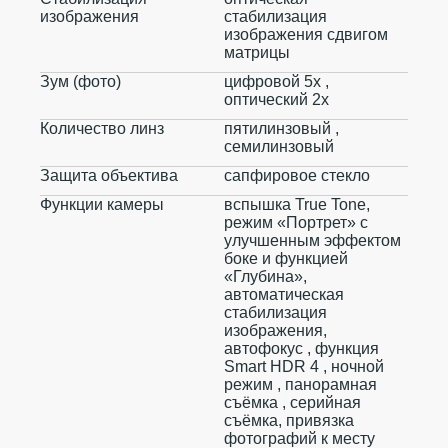
изображения
стабилизация
изображения сдвигом
матрицы
Зум (фото)
цифровой 5x ,
оптический 2x
Количество линз
пятилинзовый ,
семилинзовый
Защита объектива
сапфировое стекло
Функции камеры
вспышка True Tone,
режим «Портрет» с
улучшенным эффектом
боке и функцией
«Глубина»,
автоматическая
стабилизация
изображения,
автофокус , функция
Smart HDR 4 , ночной
режим , панорамная
съёмка , серийная
съëмка, привязка
фотографий к месту