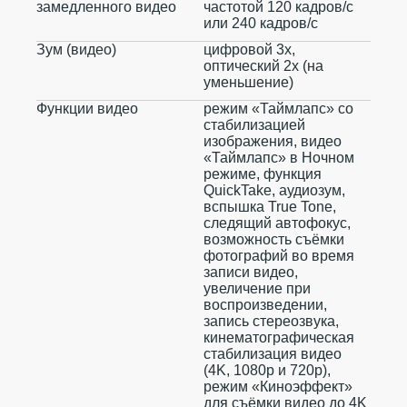
замедленного видео
частотой 120 кадров/ с
или 240 кадров/ с
Зум (видео)
цифровой 3х,
оптический 2x (на
уменьшение)
Функции видео
режим «Таймлапс» со
стабилизацией
изображения, видео
«Таймлапс» в Ночном
режиме, функция
QuickTake, аудиозум,
вспышка True Tone,
следящий автофокус,
возможность съёмки
фотографий во время
записи видео,
увеличение при
воспроизведении,
запись стереозвука,
кинематографическая
стабилизация видео
(4K, 1080p и 720p),
режим «Киноэффект»
для съёмки видео до 4K