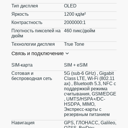
Тип дисплея
OLED
Яркость
1200 кд/м²
Контрастность
2000000:1
Плотность пикселей на
460 пикс/дюйм
дюйм
Технологии дисплея
True Tone
Связь и подключение
SIM-карта
SIM + eSIM
Сотовая и
5G (sub‑6 GHz) , Gigabit
беспроводная сеть
Class LTE, Wi-Fi (802.11​
ax) , Bluetooth 5.3, NFC с
поддержкой режима
считывания, GSM/EDGE
, UMTS/​HSPA+/​DC-
HSDPA, MIMO,
Экспресс‑карты с
резервным питанием
Навигация
GPS, ГЛОНАСС, Galileo,
QZSS, BeiDou