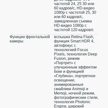
частотой 24, 25 30 или
60 кадров/с, HD-видео
1080p с частотой 25, 30
или 60 кадров/с,
замедленная съемка
HD-видео 1080p с
частотой 120 кадров/с
Функции фронтальной
вспышка Retina Flash,
камеры
функция Smart HDR 4,
автофокус с
технологией Focus
Pixels, технология Deep
Fusion, режим
«Портрет» с
улучшенным эффектом
боке и функцией
«Глубина», портретное
освещение,
анимированные
смайлики Animoji и
Memoji, ночной режим,
фотографические стили,
технология Photonic
Engine, широкий