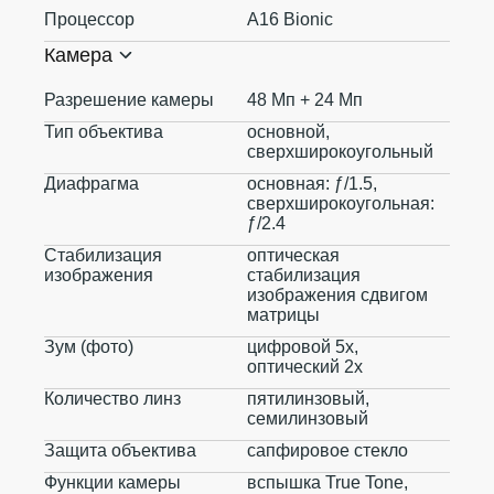
Процессор
A16 Bionic
Камера
Разрешение камеры
48 Мп + 24 Мп
Тип объектива
основной,
сверхширокоугольный
Диафрагма
основная: ƒ/1.5,
сверхширокоугольная:
ƒ/2.4
Стабилизация
оптическая
изображения
стабилизация
изображения сдвигом
матрицы
Зум (фото)
цифровой 5x,
оптический 2x
Количество линз
пятилинзовый,
семилинзовый
Защита объектива
сапфировое стекло
Функции камеры
вспышка True Tone,