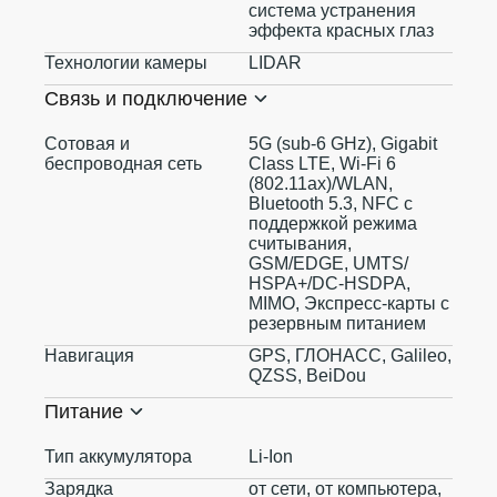
система устранения
эффекта красных глаз
Технологии камеры
LIDAR
Связь и подключение
Сотовая и
5G (sub‑6 GHz), Gigabit
беспроводная сеть
Class LTE, Wi‑Fi 6
(802.11ax)/WLAN,
Bluetooth 5.3, NFC с
поддержкой режима
считывания,
GSM/EDGE, UMTS/​
HSPA+/​DC-HSDPA,
MIMO, Экспресс‑карты с
резервным питанием
Навигация
GPS, ГЛОНАСС, Galileo,
QZSS, BeiDou
Питание
Тип аккумулятора
Li-Ion
Зарядка
от сети, от компьютера,