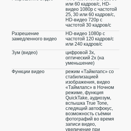
или 60 кадров/ с, HD-
видео 1080p с частотой
25, 30 или 60 кадров/ с,
HD-видео 720p с
частотой 30 кадров/ с
Разрешение
HD-видео 1080р c
замедленного видео
частотой 120 кадров/ с
или 240 кадров/ с
Зум (видео)
цифровой 3х,
оптический 2x (на
уменьшение)
Функции видео
режим «Таймлапс» со
стабилизацией
изображения, видео
«Таймлапс» в Ночном
режиме, функция
QuickTake, аудиозум,
вспышка True Tone,
следящий автофокус,
возможность съёмки
фотографий во время
записи видео,
увеличение при