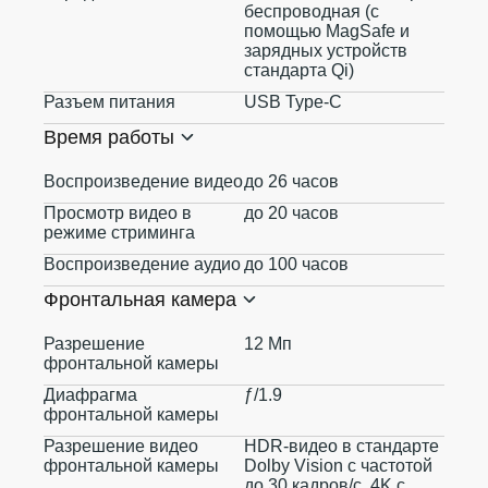
беспроводная (с
помощью MagSafe и
зарядных устройств
стандарта Qi)
Разъем питания
USB Type-C
Время работы
Воспроизведение видео
до 26 часов
Просмотр видео в
до 20 часов
режиме стриминга
Воспроизведение аудио
до 100 часов
Фронтальная камера
Разрешение
12 Мп
фронтальной камеры
Диафрагма
ƒ/1.9
фронтальной камеры
Разрешение видео
HDR‑видео в стандарте
фронтальной камеры
Dolby Vision с частотой
до 30 кадров/с, 4K с