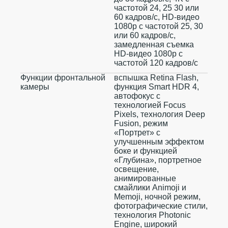
частотой 24, 25 30 или
60 кадров/с, HD-видео
1080p с частотой 25, 30
или 60 кадров/с,
замедленная съемка
HD-видео 1080p с
частотой 120 кадров/с
Функции фронтальной
вспышка Retina Flash,
камеры
функция Smart HDR 4,
автофокус с
технологией Focus
Pixels, технология Deep
Fusion, режим
«Портрет» с
улучшенным эффектом
боке и функцией
«Глубина», портретное
освещение,
анимированные
смайлики Animoji и
Memoji, ночной режим,
фотографические стили,
технология Photonic
Engine, широкий