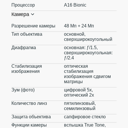
Процессор
A16 Bionic
Камера
Разрешение камеры
48 Мп + 24 Мп
Тип объектива
основной,
сверхширокоугольный
Диафрагма
основная: ƒ/1.5,
сверхширокоугольная:
ƒ/2.4
Стабилизация
оптическая
изображения
стабилизация
изображения сдвигом
матрицы
Зум (фото)
цифровой 5x,
оптический 2x
Количество линз
пятилинзовый,
семилинзовый
Защита объектива
сапфировое стекло
Функции камеры
вспышка True Tone,