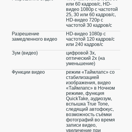
или 60 кадров/ с, HD-
видео 1080p с частотой
25, 30 или 60 кадров/ с,
HD-видео 720p с
частотой 30 кадров/ с
Разрешение
HD-видео 1080р c
замедленного видео
частотой 120 кадров/ с
или 240 кадров/ с
Зум (видео)
цифровой 3х,
оптический 2x (на
уменьшение)
Функции видео
режим «Таймлапс» со
стабилизацией
изображения, видео
«Таймлапс» в Ночном
режиме, функция
QuickTake, аудиозум,
вспышка True Tone,
следящий автофокус,
возможность съёмки
фотографий во время
записи видео,
увеличение при