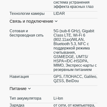
система устранения
эффекта красных глаз
Технологии камеры
LIDAR
Связь и подключение
Сотовая и
5G (sub‑6 GHz), Gigabit
беспроводная сеть
Class LTE, Wi‑Fi 6
(802.11ax)/WLAN,
Bluetooth 5.3, NFC с
поддержкой режима
считывания,
GSM/EDGE, UMTS/​
HSPA+/​DC-HSDPA,
MIMO, Экспресс‑карты с
резервным питанием
Навигация
GPS, ГЛОНАСС, Galileo,
QZSS, BeiDou
Питание
Тип аккумулятора
Li-Ion
Зарядка
от сети, от компьютера,