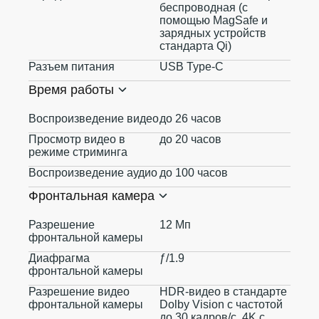
беспроводная (с
помощью MagSafe и
зарядных устройств
стандарта Qi)
Разъем питания
USB Type-C
Время работы
Воспроизведение видео
до 26 часов
Просмотр видео в
до 20 часов
режиме стриминга
Воспроизведение аудио
до 100 часов
Фронтальная камера
Разрешение
12 Мп
фронтальной камеры
Диафрагма
ƒ/1.9
фронтальной камеры
Разрешение видео
HDR‑видео в стандарте
фронтальной камеры
Dolby Vision с частотой
до 30 кадров/с, 4K с