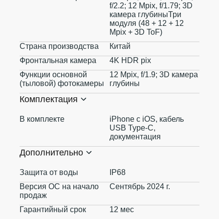
f/2.2; 12 Mpix, f/1.79; 3D
камера глубиныТри
модуля (48 + 12 + 12
Mpix + 3D ToF)
Страна производства
Китай
Фронтальная камера
4K HDR pix
Функции основной
12 Mpix, f/1.9; 3D камера
(тыловой) фотокамеры
глубины
Комплектация
В комплекте
iPhone с iOS, кабель
USB Type-C,
документация
Дополнительно
Защита от воды
IP68
Версия ОС на начало
Сентябрь 2024 г.
продаж
Гарантийный срок
12 мес