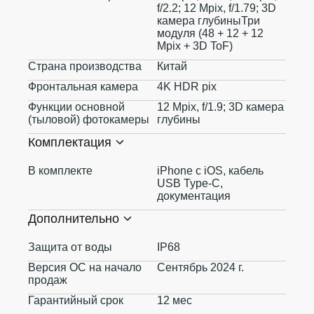
f/2.2; 12 Mpix, f/1.79; 3D
камера глубиныТри
модуля (48 + 12 + 12
Mpix + 3D ToF)
Страна производства
Китай
Фронтальная камера
4K HDR pix
Функции основной
12 Mpix, f/1.9; 3D камера
(тыловой) фотокамеры
глубины
Комплектация
В комплекте
iPhone с iOS, кабель
USB Type-C,
документация
Дополнительно
Защита от воды
IP68
Версия ОС на начало
Сентябрь 2024 г.
продаж
Гарантийный срок
12 мес