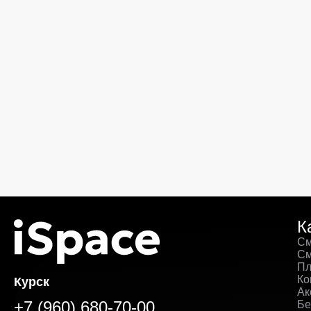
К
См
См
Пл
Ко
Курск
Ак
+7 (960) 680-70-00
Бе