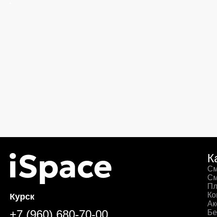
К
См
См
Пл
Ко
Курск
Ак
+7 (960) 680-70-00
Бе