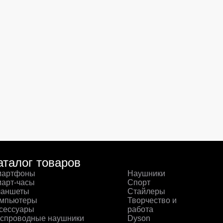
аталог товаров
артфоны
Наушники
арт-часы
Спорт
аншеты
Стайлеры
мпьютеры
Творчество и
сессуары
работа
спроводные наушники
Dyson