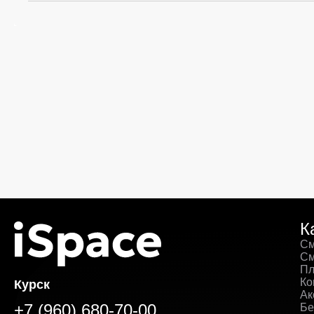
К
См
См
Пл
Ко
Курск
Ак
+7 (960) 680-70-00
Бе