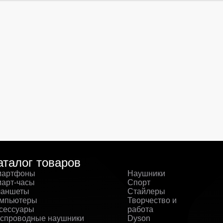
аталог товаров
артфоны
Наушники
арт-часы
Спорт
аншеты
Стайлеры
мпьютеры
Творчество и
сессуары
работа
спроводные наушники
Dyson