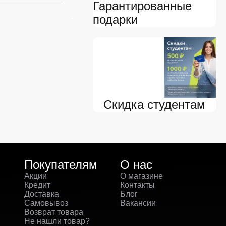
Гарантированные
подарки
Скидка студентам
Покупателям
О нас
Акции
О магазине
Кредит
Контакты
Доставка
Блог
Самовывоз
Вакансии
Возврат товара
Не нашли товар?