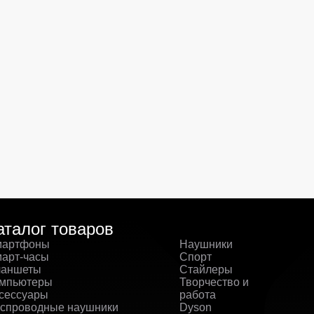
аталог товаров
артфоны
Наушники
арт-часы
Спорт
аншеты
Стайлеры
мпьютеры
Творчество и
сессуары
работа
спроводные наушники
Dyson