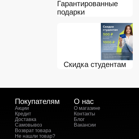
Гарантированные
подарки
Скидка студентам
Покупателям
О нас
Акции
О магазине
Кредит
Контакты
Доставка
Блог
Самовывоз
Вакансии
Возврат товара
Не нашли товар?