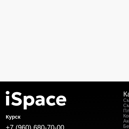
К
См
См
Пл
Ко
Курск
Ак
+7 (960) 680-70-00
Бе