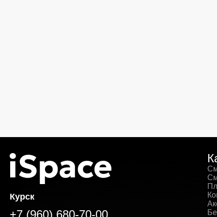
К
См
См
Пл
Ко
Курск
Ак
+7 (960) 680-70-00
Бе