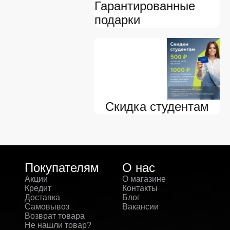
Гарантированные
подарки
Скидка студентам
Покупателям
О нас
Акции
О магазине
Кредит
Контакты
Доставка
Блог
Самовывоз
Вакансии
Возврат товара
Не нашли товар?