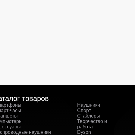
аталог товаров
артфоны
Наушники
арт-часы
Спорт
аншеты
Стайлеры
мпьютеры
Творчество и
сессуары
работа
спроводные наушники
Dyson