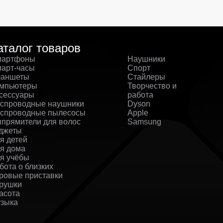
аталог товаров
артфоны
Наушники
арт-часы
Спорт
аншеты
Стайлеры
мпьютеры
Творчество и
сессуары
работа
спроводные наушники
Dyson
спроводные пылесосы
Apple
прямители для волос
Samsung
джеты
я детей
я дома
я учёбы
бота о близких
ровые приставки
рушки
асота
зыка