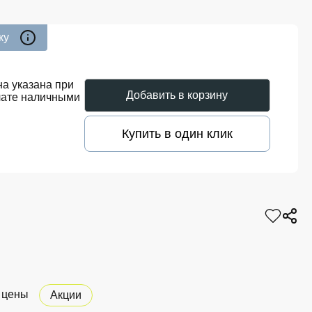
ку
а указана при
Добавить в корзину
лате наличными
Купить в один клик
 цены
Акции