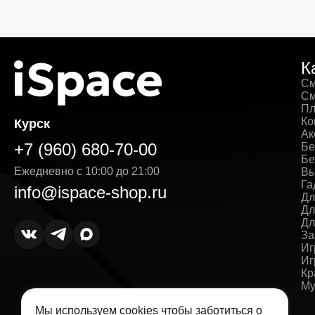
К
См
См
Пл
Ко
Курск
Ак
+7 (960) 680-70-00
Бе
Бе
Ежедневно с 10:00 до 21:00
Вы
Га
info@ispace-shop.ru
Дл
Дл
Дл
За
Иг
Иг
Кр
Му
Мы используем cookies чтобы заботиться о