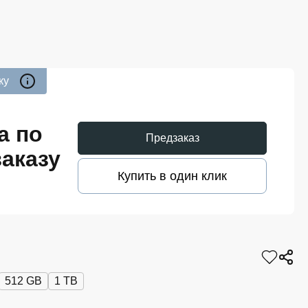
ку
а по
Предзаказ
аказу
Купить в один клик
512 GB
1 TB