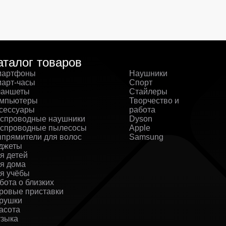
аталог товаров
артфоны
Наушники
арт-часы
Спорт
аншеты
Стайлеры
мпьютеры
Творчество и
сессуары
работа
спроводные наушники
Dyson
спроводные пылесосы
Apple
прямители для волос
Samsung
джеты
я детей
я дома
я учёбы
бота о близких
ровые приставки
рушки
асота
зыка