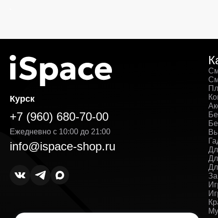
К
См
См
Пл
Ко
Курск
Ак
+7 (960) 680-70-00
Бе
Бе
Ежедневно с 10:00 до 21:00
Вы
Га
info@ispace-shop.ru
Дл
Дл
Дл
За
Иг
Иг
Кр
Му