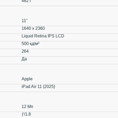
462 г
11"
1640 x 2360
Liquid Retina IPS LCD
500 кд/м²
264
Да
Apple
iPad Air 11 (2025)
12 Мп
ƒ/1.8