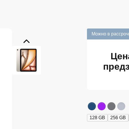
Можно в рассроч
Цен
предз
128 GB
256 GB