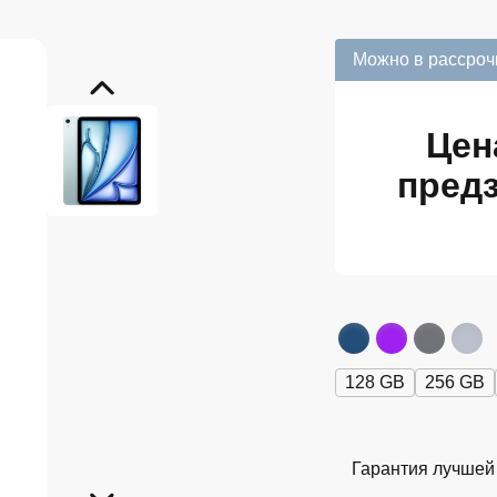
Можно в рассроч
Цен
предз
128 GB
256 GB
Гарантия лучшей