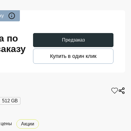
ку
а по
Предзаказ
аказу
Купить в один клик
512 GB
 цены
Акции