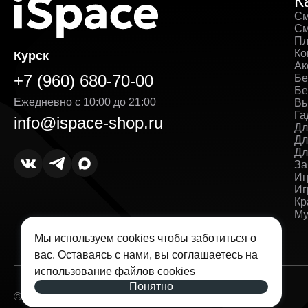
К
См
См
Пл
Ко
Курск
Ак
+7 (960) 680-70-00
Бе
Бе
Ежедневно с 10:00 до 21:00
Вы
Га
info@ispace-shop.ru
Дл
Дл
Дл
За
Иг
Иг
Кр
Му
Мы используем cookies чтобы заботиться о
вас. Оставаясь с нами, вы соглашаетесь на
использование
файлов cookies
Понятно
© 2026 — iSpace. Все права защищены.