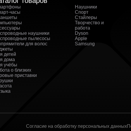
аталог товаров
артфоны
Наушники
арт-часы
Спорт
аншеты
Стайлеры
мпьютеры
Творчество и
сессуары
работа
спроводные наушники
Dyson
спроводные пылесосы
Apple
прямители для волос
Samsung
джеты
я детей
я дома
я учёбы
бота о близких
ровые приставки
рушки
асота
зыка
Согласие на обработку персональных данных
П