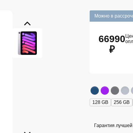
Можно в рассроч
66990
Цен
оп
₽
128 GB
256 GB
Гарантия лучшей