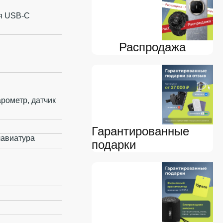
ия USB‑C
Распродажа
арометр, датчик
Гарантированные
клавиатура
подарки