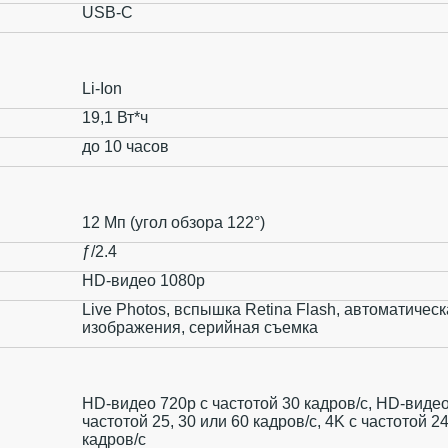
USB‑C
Li-Ion
19,1 Вт*ч
до 10 часов
12 Мп (угол обзора 122°)
ƒ/2.4
HD-видео 1080p
Live Photos, вспышка Retina Flash, автоматичес
изображения, серийная съемка
HD-видео 720p с частотой 30 кадров/ с, HD-виде
частотой 25, 30 или 60 кадров/ с, 4K с частотой 24
кадров/ с