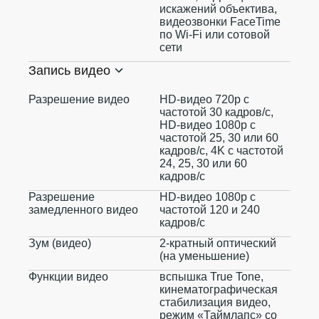
искажений объектива,
видеозвонки FaceTime
по Wi‑Fi или сотовой
сети
Запись видео
Разрешение видео
HD-видео 720p с
частотой 30 кадров/ с,
HD-видео 1080p с
частотой 25, 30 или 60
кадров/ с, 4K с частотой
24, 25, 30 или 60
кадров/ с
Разрешение
HD-видео 1080р с
замедленного видео
частотой 120 и 240
кадров/ с
Зум (видео)
2-кратный оптический
(на уменьшение)
Функции видео
вспышка True Tone,
кинематографическая
стабилизация видео,
режим «Таймлапс» со