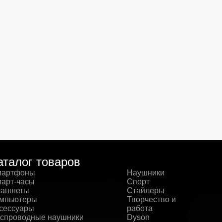
аталог товаров
артфоны
Наушники
арт-часы
Спорт
аншеты
Стайлеры
мпьютеры
Творчество и
сессуары
работа
спроводные наушники
Dyson