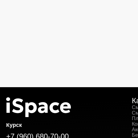
К
См
См
Пл
Ко
Курск
Ак
+7 (960) 680-70-00
Бе