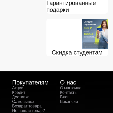
Гарантированные
подарки
Скидка студентам
Покупателям
О нас
Акции
О магазине
Кредит
Контакты
Доставка
Блог
Самовывоз
Вакансии
Возврат товара
Не нашли товар?