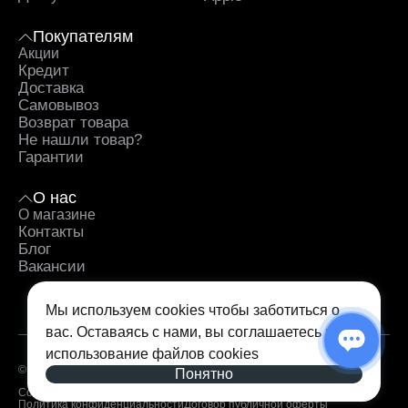
Покупателям
Акции
Кредит
Доставка
Самовывоз
Возврат товара
Не нашли товар?
Гарантии
О нас
О магазине
Контакты
Блог
Вакансии
Мы используем cookies чтобы заботиться о
вас. Оставаясь с нами, вы соглашаетесь на
использование
файлов cookies
© 2026 — iSpace. Все права защищены.
Понятно
Согласие на обработку персональных данных
Политика конфиденциальности
Договор публичной оферты