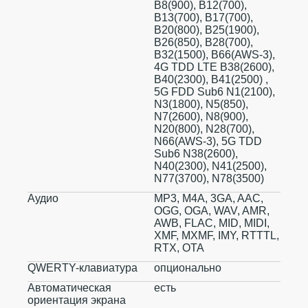
B8(900), B12(700),
B13(700), B17(700),
B20(800), B25(1900),
B26(850), B28(700),
B32(1500), B66(AWS-3),
4G TDD LTE B38(2600),
B40(2300), B41(2500) ,
5G FDD Sub6 N1(2100),
N3(1800), N5(850),
N7(2600), N8(900),
N20(800), N28(700),
N66(AWS-3), 5G TDD
Sub6 N38(2600),
N40(2300), N41(2500),
N77(3700), N78(3500)
Аудио
MP3, M4A, 3GA, AAC,
OGG, OGA, WAV, AMR,
AWB, FLAC, MID, MIDI,
XMF, MXMF, IMY, RTTTL,
RTX, OTA
QWERTY-клавиатура
опционально
Автоматическая
есть
ориентация экрана