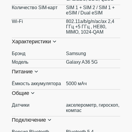
Количество SIM-карт
SIM 1 + SIM 2 / SIM 1 +
eSIM / Dual eSIM
Wi-Fi
802.11a/b/g/n/ac/ax 2,4
ГГц +5 ГГц , HE80,
MIMO, 1024-QAM
Характеристики
Брэнд
Samsung
Модель
Galaxy A36 5G
Питание
Ёмкость аккумулятора
5000 мАч
Общие
Датчики
акселерометр, гироскоп,
компас
Подключение
Версия Bluetooth
Bluetooth 5.4