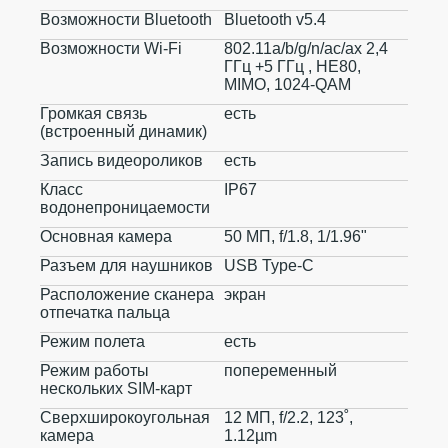
Возможности Bluetooth
Bluetooth v5.4
Возможности Wi-Fi
802.11a/b/g/n/ac/ax 2,4
ГГц +5 ГГц , HE80,
MIMO, 1024-QAM
Громкая связь
есть
(встроенный динамик)
Запись видеороликов
есть
Класс
IP67
водонепроницаемости
Основная камера
50 МП, f/1.8, 1/1.96"
Разъем для наушников
USB Type-C
Расположение сканера
экран
отпечатка пальца
Режим полета
есть
Режим работы
попеременный
нескольких SIM-карт
Сверхширокоугольная
12 МП, f/2.2, 123˚,
камера
1.12µm