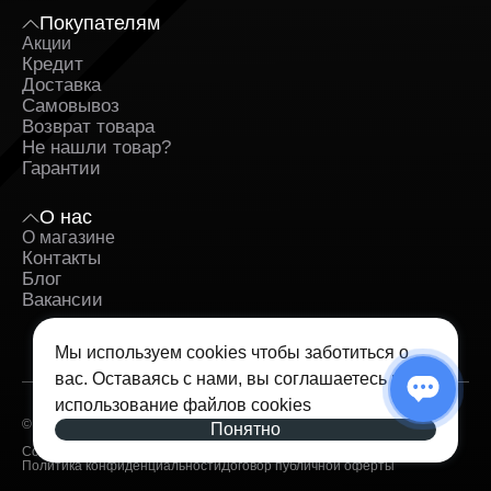
Покупателям
Акции
Кредит
Доставка
Самовывоз
Возврат товара
Не нашли товар?
Гарантии
О нас
О магазине
Контакты
Блог
Вакансии
Мы используем cookies чтобы заботиться о
вас. Оставаясь с нами, вы соглашаетесь на
использование
файлов cookies
© 2026 — iSpace. Все права защищены.
Понятно
Согласие на обработку персональных данных
Политика конфиденциальности
Договор публичной оферты