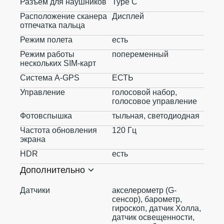
Разъем для наушников
Type C
Расположение сканера
Дисплей
отпечатка пальца
Режим полета
есть
Режим работы
попеременный
нескольких SIM-карт
Система A-GPS
ЕСТЬ
Управление
голосовой набор,
голосовое управление
Фотовспышка
тыльная, светодиодная
Частота обновления
120 Гц
экрана
HDR
есть
Дополнительно
Датчики
акселерометр (G-
сенсор), барометр,
гироскоп, датчик Холла,
датчик освещенности,