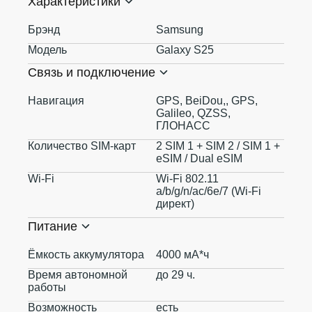
Характеристики
Брэнд
Samsung
Модель
Galaxy S25
Связь и подключение
Навигация
GPS, BeiDou,, GPS,
Galileo, QZSS,
ГЛОНАСС
Количество SIM-карт
2 SIM 1 + SIM 2 / SIM 1 +
eSIM / Dual eSIM
Wi-Fi
Wi-Fi 802.11
a/b/g/n/ac/6e/7 (Wi-Fi
директ)
Питание
Ёмкость аккумулятора
4000 мА*ч
Время автономной
до 29 ч.
работы
Возможность
есть