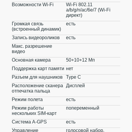
Возможности Wi-Fi
Wi-Fi 802.11
a/b/g/n/ac/6e/7 (Wi-Fi
директ)
Громкая связь
есть
(встроенный динамик)
Запись видеороликов
есть
Макс. разрешение
видео
Основная камера
50+10+12 Мп
Поддержка карт памяти
нет
Разъем для наушников
Type C
Расположение сканера
Дисплей
отпечатка пальца
Режим полета
есть
Режим работы
попеременный
нескольких SIM-карт
Система A-GPS
есть
Управление
голосовой набор,