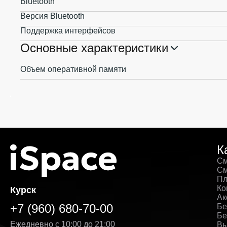
Bluetooth
Версия Bluetooth
Поддержка интерфейсов
Основные характеристики
Объем оперативной памяти
К
См
См
Пл
Ко
Курск
Ак
+7 (960) 680-70-00
Бе
Бе
Ежедневно с 10:00 до 21:00
Вы