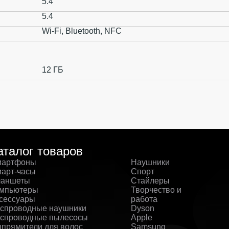
5.4
5.4
Wi-Fi, Bluetooth, NFC
12 ГБ
аталог товаров
артфоны
Наушники
арт-часы
Спорт
аншеты
Стайлеры
мпьютеры
Творчество и
сессуары
работа
спроводные наушники
Dyson
спроводные пылесосы
Apple
прямители для волос
Samsung