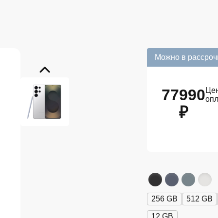
Можно в рассроч
77990
Цен
оп
₽
256 GB
512 GB
12 GB