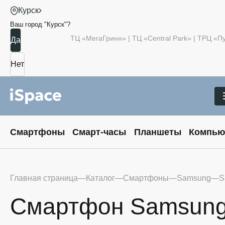
Курск
Ваш город "
Курск
"?
ТЦ «МегаГринн» | ТЦ «Central Park» | ТРЦ «
Смартфоны
Смарт-часы
Планшеты
Компью
Главная страница
Каталог
Смартфоны
Samsung
S
Смартфон Samsung G