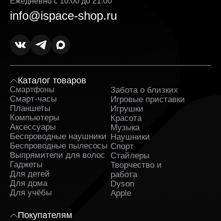
Ежедневно с 10:00 до 21:00
info@ispace-shop.ru
Каталог товаров
Смартфоны
Забота о близких
Sa
Смарт-часы
Игровые приставки
Планшеты
Игрушки
Компьютеры
Красота
Аксессуары
Музыка
Беспроводные наушники
Наушники
Беспроводные пылесосы
Спорт
Выпрямители для волос
Стайлеры
Гаджеты
Творчество и
Для детей
работа
Для дома
Dyson
Для учёбы
Apple
Покупателям