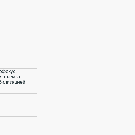
офокус,
я съемка,
абилизацией