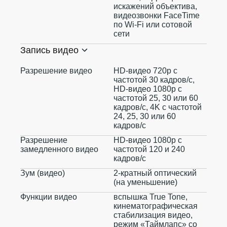
искажений объектива,
видеозвонки FaceTime
по Wi‑Fi или сотовой
сети
Запись видео
Разрешение видео
HD-видео 720p с
частотой 30 кадров/ с,
HD-видео 1080p с
частотой 25, 30 или 60
кадров/ с, 4K с частотой
24, 25, 30 или 60
кадров/ с
Разрешение
HD-видео 1080р с
замедленного видео
частотой 120 и 240
кадров/ с
Зум (видео)
2-кратный оптический
(на уменьшение)
Функции видео
вспышка True Tone,
кинематографическая
стабилизация видео,
режим «Таймлапс» со