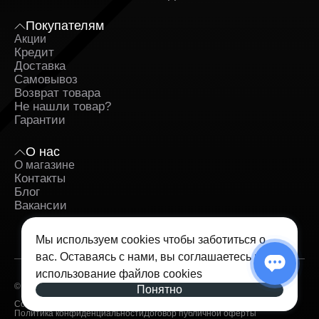
Покупателям
Акции
Кредит
Доставка
Самовывоз
Возврат товара
Не нашли товар?
Гарантии
О нас
О магазине
Контакты
Блог
Вакансии
Мы используем cookies чтобы заботиться о
вас. Оставаясь с нами, вы соглашаетесь на
использование
файлов cookies
© 2026 — iSpace. Все права защищены.
Понятно
Согласие на обработку персональных данных
Политика конфиденциальности
Договор публичной оферты