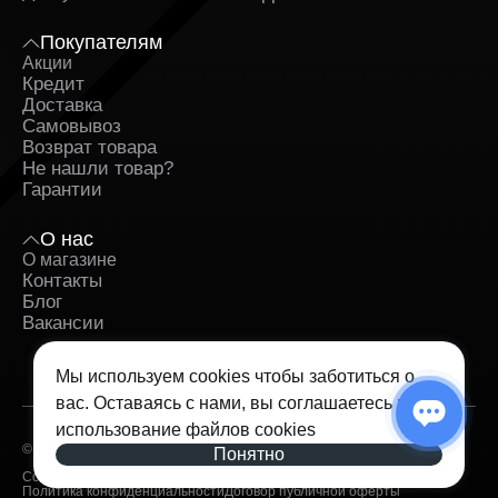
Покупателям
Акции
Кредит
Доставка
Самовывоз
Возврат товара
Не нашли товар?
Гарантии
О нас
О магазине
Контакты
Блог
Вакансии
Мы используем cookies чтобы заботиться о
вас. Оставаясь с нами, вы соглашаетесь на
использование
файлов cookies
© 2026 — iSpace. Все права защищены.
Понятно
Согласие на обработку персональных данных
Политика конфиденциальности
Договор публичной оферты