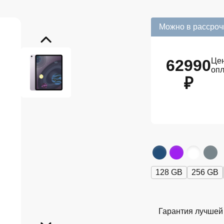
Можно в рассроч
62990
Цен
оп
₽
128 GB
256 GB
Гарантия лучшей