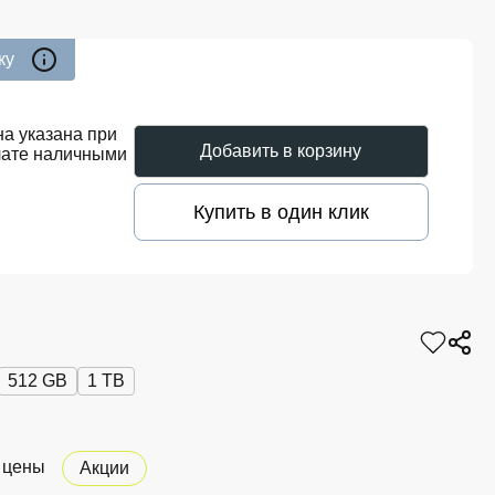
ку
а указана при
Добавить в корзину
лате наличными
Купить в один клик
512 GB
1 TB
 цены
Акции