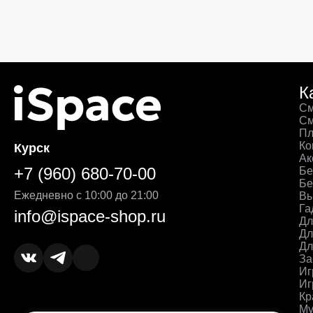
К
См
См
Пл
Ко
Курск
Ак
+7 (960) 680-70-00
Бе
Бе
Ежедневно с 10:00 до 21:00
Вы
Га
info@ispace-shop.ru
Дл
Дл
Дл
За
Иг
Иг
Кр
Му