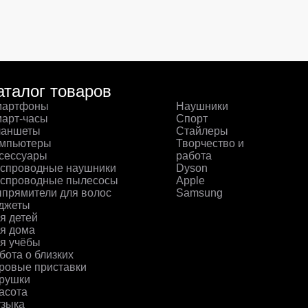
аталог товаров
артфоны
Наушники
арт-часы
Спорт
аншеты
Стайлеры
мпьютеры
Творчество и
сессуары
работа
спроводные наушники
Dyson
спроводные пылесосы
Apple
прямители для волос
Samsung
джеты
я детей
я дома
я учёбы
бота о близких
ровые приставки
рушки
асота
зыка