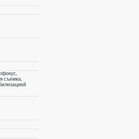
офокус,
я съемка,
абилизацией