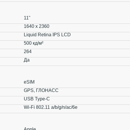
11"
1640 x 2360
Liquid Retina IPS LCD
500 кд/м²
264
Да
eSIM
GPS, ГЛОНАСС
USB Type-C
Wi-Fi 802.11 a/b/g/n/ac/6e
Apple