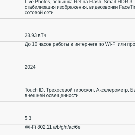
Live Photos, вспышка Retina Flash, Smart HDR 3
стабилизация изображения, видеозвонки FaceTim
сотовой сети
28.93 вТч
До 10 часов работы в интернете по Wi‑Fi или пр
2024
Touch ID, Трехосевой гироскоп, Акселерометр, Б
внешней освещенности
5.3
Wi-Fi 802.11 a/b/g/n/ac/6e